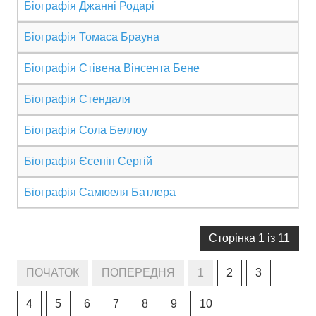
Біографія Джанні Родарі
АНАЛІЗ ТВОРІВ
Біографія Томаса Брауна
Аналіз творів українських пісменників
Біографія Стівена Вінсента Бене
Аналіз творів зарубіжних пісменників
Біографія Стендаля
Біографія Сола Беллоу
Біографія Єсенін Сергій
Біографія Самюеля Батлера
Сторінка 1 із 11
ПОЧАТОК
ПОПЕРЕДНЯ
1
2
3
4
5
6
7
8
9
10