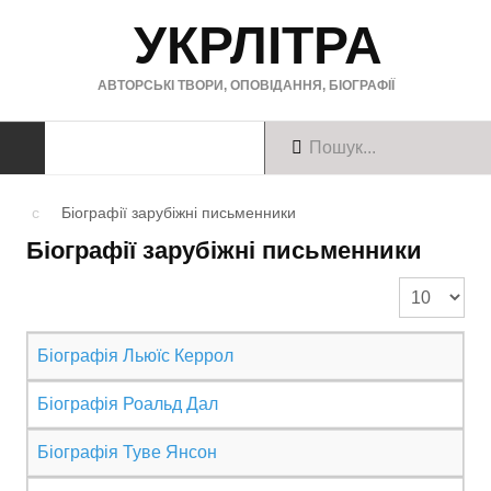
УКРЛІТРА
АВТОРСЬКІ ТВОРИ, ОПОВІДАННЯ, БІОГРАФІЇ
ТВОРИ
Біографії зарубіжні письменники
Біографії зарубіжні письменники
Твори українською
Показуват
Твори англійською
Твори німецькою
Біографія Льюїс Керрол
БІОГРАФІЇ
Біографія Роальд Дал
Українські письменники
Біографія Туве Янсон
Зарубіжні письменники