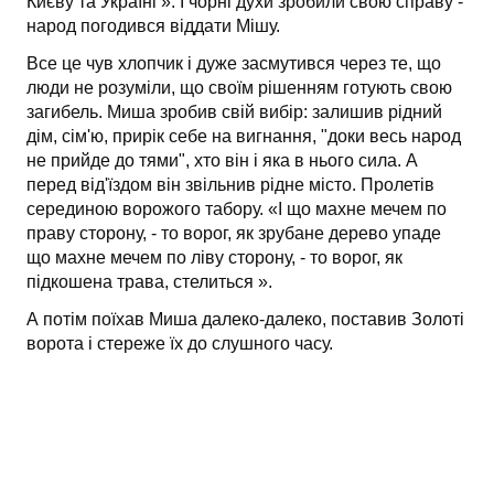
Києву та Україні ». І чорні духи зробили свою справу -
народ погодився віддати Мішу.
Все це чув хлопчик і дуже засмутився через те, що
люди не розуміли, що своїм рішенням готують свою
загибель. Миша зробив свій вибір: залишив рідний
дім, сім'ю, прирік себе на вигнання, "доки весь народ
не прийде до тями", хто він і яка в нього сила. А
перед від'їздом він звільнив рідне місто. Пролетів
серединою ворожого табору. «І що махне мечем по
праву сторону, - то ворог, як зрубане дерево упаде
що махне мечем по ліву сторону, - то ворог, як
підкошена трава, стелиться ».
А потім поїхав Миша далеко-далеко, поставив Золоті
ворота і стереже їх до слушного часу.