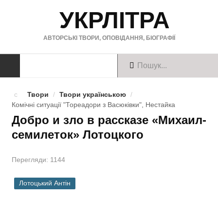
УКРЛІТРА
АВТОРСЬКІ ТВОРИ, ОПОВІДАННЯ, БІОГРАФІЇ
ТВОРИ
Твори
/
Твори українською
/
Комічні ситуації "Тореадори з Васюківки", Нестайка
Твори українською
Добро и зло в рассказе «Михаил-
семилеток» Лотоцкого
Твори англійською
Твори німецькою
Перегляди: 1144
БІОГРАФІЇ
Лотоцький Антін
Українські письменники
Зарубіжні письменники