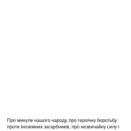
АНАЛІЗ ТВОРІВ
Аналіз творів українських пісменників
Аналіз творів зарубіжних пісменників
Про минуле нашого народу, про героїчну боротьбу
проти Іноземних загарбників, про незвичайну силу і