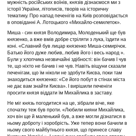
мужність російських воїнів, князів дізнаємося ми з
історії України, літописів, творів на історичну
тематику. Про напад печенігів на Київ розповідається
в оповіданні А. Лотоцького «Михайло-семилеток».
Миша - син князя Володимира, Молоденький ще був
князенко, а вже вмів добре стріляти з лука, їздити на
коні. «Славний був лицар князенко Миша-семирічок.
Батько його дуже любив, любив його і весь народ ».
Були у хлопчика незвичайні здібності: він бачив І чув
те, що ніхто не бачив і не чув. Навіть віщуни сказали
печенігам, що їм ніколи не здобути Києва, поки там
знаходиться князенко: «Се його побут в стінах міста
не дає вам знайти Києва». І вирішили печеніги
просити князя віддати їм Михайлика в заставу.
Не міг князь погодитися на це, зібрали віче, яке
спочатку теж був проти. «Любили кияни Михайлика,
хоч він ще й маленький був, а вже могли дізнатися в
ньому доброту і хоробрість. Уже тепер вони бачили в
ньому свого майбутнього князя, що принесе славу