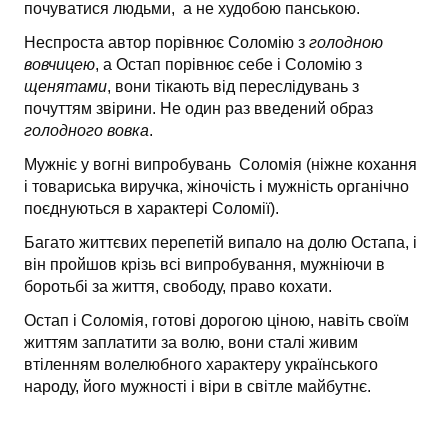
почуватися людьми, а не худобою панською.
Неспроста автор порівнює Соломію з
голодною
вовчицею
, а Остап порівнює себе і Соломію з
щенятами
, вони тікають від переслідувань з
почуттям звірини. Не один раз введений образ
голодного вовка
.
Мужніє у вогні випробувань Соломія (ніжне кохання
і товариська виручка, жіночість і мужність органічно
поєднуються в характері Соломії).
Багато життєвих перепетій випало на долю Остапа, і
він пройшов крізь всі випробування, мужніючи в
боротьбі за життя, свободу, право кохати.
Остап і Соломія, готові дорогою ціною, навіть своїм
життям заплатити за волю, вони сталі живим
втіленням волелюбного характеру українського
народу, його мужності і віри в світле майбутнє.