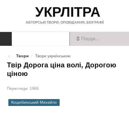
УКРЛІТРА
АВТОРСЬКІ ТВОРИ, ОПОВІДАННЯ, БІОГРАФІЇ
ТВОРИ
Твори
/
Твори українською
Твір Дорога ціна волі, Дорогою
Твори українською
ціною
Твори англійською
Перегляди: 1965
Твори німецькою
БІОГРАФІЇ
Коцюбинський Михайло
Українські письменники
Зарубіжні письменники