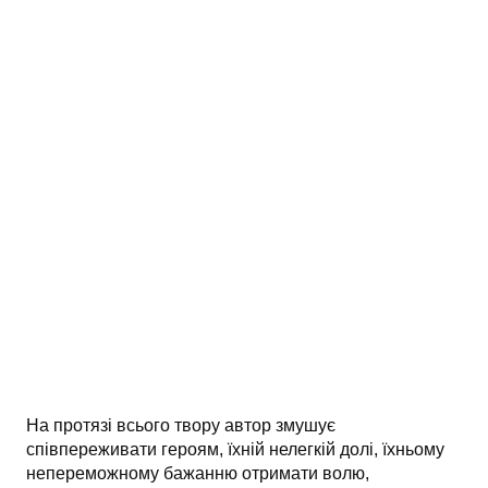
АНАЛІЗ ТВОРІВ
Аналіз творів українських пісменників
Аналіз творів зарубіжних пісменників
На протязі всього твору автор змушує
співпереживати героям, їхній нелегкій долі, їхньому
непереможному бажанню отримати волю,