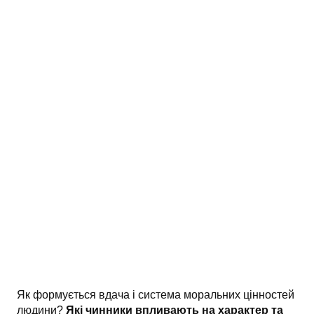
АНАЛІЗ ТВОРІВ
Аналіз творів українських пісменників
Аналіз творів зарубіжних пісменників
Як формується вдача і система моральних цінностей
людини?
Які чинники впливають на характер та