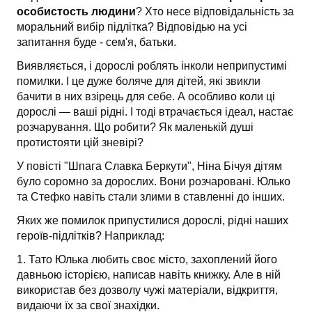
особистость людини
? Хто несе відповідальність за
моральний вибір підлітка? Відповідью на усі
запитання буде - сем'я, батьки.
Виявляється, і дорослі роблять інколи неприпустимі
помилки. І це дуже боляче для дітей, які звикли
бачити в них взірець для себе. А особливо коли ці
дорослі — ваші рідні. І тоді втрачається ідеал, настає
розчарування. Що робити? Як маленькій душі
протистояти цій зневірі?
У повісті "Шпага Славка Беркути", Ніна Бічуя дітям
було соромно за дорослих. Вони розчаровані. Юлько
та Стефко навіть стали злими в ставленні до інших.
Яких же помилок припустилися дорослі, рідні наших
героїв-підлітків? Наприклад:
1. Тато Юлька любить своє місто, захоплений його
давньою історією, написав навіть книжку. Але в ній
використав без дозволу чужі матеріали, відкриття,
видаючи їх за свої знахідки.