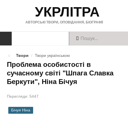
УКРЛІТРА
АВТОРСЬКІ ТВОРИ, ОПОВІДАННЯ, БІОГРАФІЇ
ТВОРИ
Твори
/
Твори українською
Проблема особистості в
Твори українською
сучасному світі "Шпага Славка
Твори англійською
Беркути", Ніна Бічуя
Твори німецькою
Перегляди: 5447
БІОГРАФІЇ
Бічуя Ніна
Українські письменники
Зарубіжні письменники