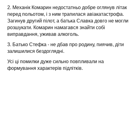
2. Механік Комарин недостатньо добре оглянув літак
перед польотом, і з ним трапилася авіакатастрофа.
Загинув другий пілот, а батька Славка довго не могли
розшукати. Комарин намагався знайти собі
виправдання, уживав алкоголь.
3. Батько Стефка - не дбав про родину, пиячив, діти
залишилися бездоглядні.
Усі ці помилки дуже сильно повпливали на
формування характерів підлітків.