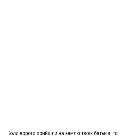
АНАЛІЗ ТВОРІВ
Аналіз творів українських пісменників
Аналіз творів зарубіжних пісменників
Коли вороги прийшли на землю твоїх батьків, то