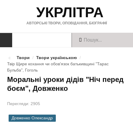
УКРЛІТРА
АВТОРСЬКІ ТВОРИ, ОПОВІДАННЯ, БІОГРАФІЇ
ТВОРИ
Твори
/
Твори українською
/
Твір Щире кохання чи обов'язок батькивщинi "Тарас
Твори українською
Бульба", Гоголь
Моральні уроки дідів "Ніч перед
Твори англійською
боєм", Довженко
Твори німецькою
Перегляди: 2905
БІОГРАФІЇ
Довженко Олександр
Українські письменники
Зарубіжні письменники