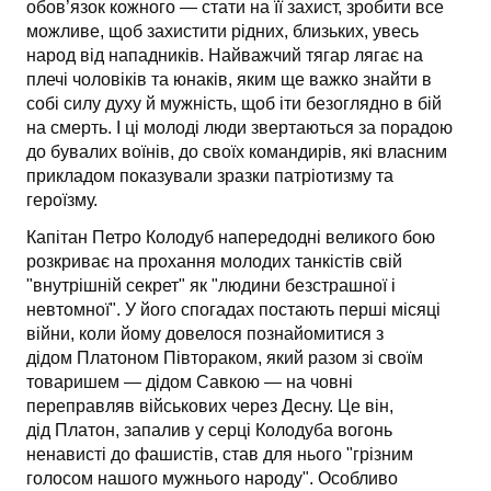
обов’язок кожного — стати на її захист, зробити все
можливе, щоб захистити рідних, близьких, увесь
народ від нападників. Найважчий тягар лягає на
плечі чоловіків та юнаків, яким ще важко знайти в
собі силу духу й мужність, щоб іти безоглядно в бій
на смерть. І ці молоді люди звертаються за порадою
до бувалих воїнів, до своїх командирів, які власним
прикладом показували зразки патріотизму та
героїзму.
Капітан Петро Колодуб напередодні великого бою
розкриває на прохання молодих танкістів свій
"внутрішній секрет" як "людини безстрашної і
невтомної". У його спогадах постають перші місяці
війни, коли йому довелося познайомитися з
дідом Платоном Півтораком, який разом зі своїм
товаришем — дідом Савкою — на човні
переправляв військових через Десну. Це він,
дід Платон, запалив у серці Колодуба вогонь
ненависті до фашистів, став для нього "грізним
голосом нашого мужнього народу". Особливо