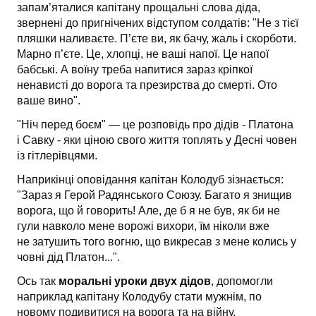
запам’яталися капітану прощальні слова діда,
звернені до пригнічених відступом солдатів: "Не з тієї
пляшки наливаєте. П’єте ви, як бачу, жаль і скорботи.
Марно п’єте. Це, хлопці, не ваші напої. Це напої
бабські. А воїну треба напитися зараз кріпкої
ненависті до ворога та презирства до смерті. Ото
ваше вино".
"Ніч перед боєм" — це розповідь про дідів - Платона
і Савку - яки ціною свого життя топлять у Десні човен
із гітлерівцями.
Наприкінці оповідання капітан Колодуб зізнається:
"Зараз я Герой Радянського Союзу. Багато я знищив
ворога, що й говорить! Але, де б я не був, як би не
гули навколо мене ворожі вихори, їм ніколи вже
не затушить того вогню, що викресав з мене колись у
човні дід Платон...".
Ось так
моральні уроки двух дідов
, допомогли
наприклад капітану Колодубу стати мужнім, по
новому подивитися на ворога та на війну.