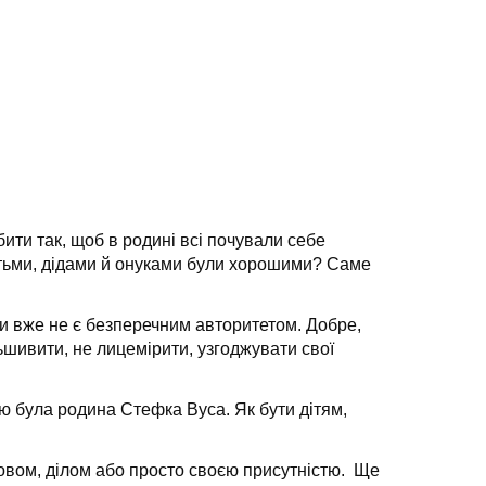
ити так, щоб в родині всі почували себе
ітьми, дідами й онуками були хорошими? Саме
ьки вже не є безперечним авторитетом. Добре,
льшивити, не лицемірити, узгоджувати свої
ою була родина Стефка Вуса. Як бути дітям,
овом, ділом або просто своєю присутністю. Ще