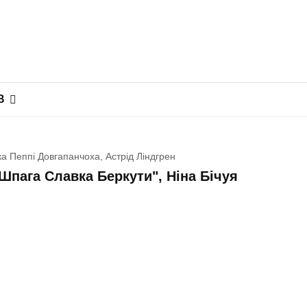
В
а Пеппі Довгапанчоха, Астрід Ліндгрен
 "Шпага Славка Беркути", Ніна Бічуя