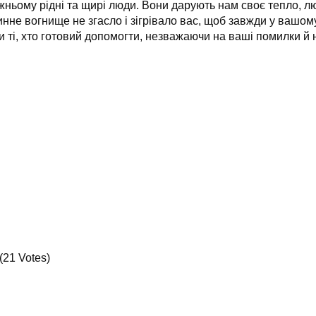
ньому рідні та щирі люди. Вони дарують нам своє тепло, лю
инне вогнище не згасло і зігрівало вас, щоб завжди у вашом
ті, хто готовий допомогти, незважаючи на ваші помилки й 
(21 Votes)