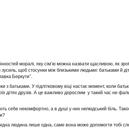
нностей моралі, яку сім’ю можна назвати щасливою, як зроб
 зусиль, щоб стосунки між близькими людьми: батьками й д
лавка Беркути".
нки з батьками. У підлітковому віці настає момент, коли бат
воїх дітях друзів. А це важливо дорослим у такий час не фа
вають себе некомфортно, а в душі у них нелюдський біль. Так
ки?
 рідна людина лише одна, саме вона може допомогти тобі сл