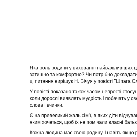
Яка роль родини у вихованні найважливіших ці
затишно та комфортно? Чи потрібно докладати
ці питання вирішує Н. Бічуя у повісті "Шпага С
У повісті показано також часом непрості стосу
коли дорослі виявлять мудрість і побачать у с
слова і вчинки.
Є на превеликий жаль сім’ї, в яких діти відчу
яким хочеться, щоб їх не помічали власні бать
Кожна людина має свою родину. І навіть якщо