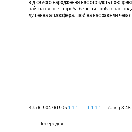
від самого народження нас оточують по-справж
найголовніше, її треба берегти, щоб тепле род
душевна атмосфера, щоб на вас завжди чекали 
3.4761904761905
1
1
1
1
1
1
1
1
1
1
Rating 3.48 
Попередня