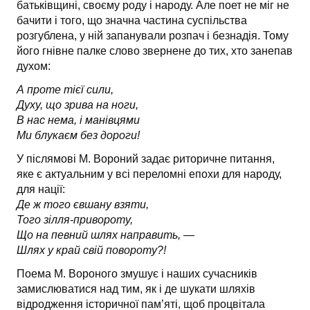
батьківщині, своєму роду і народу. Але поет не міг не
бачити і того, що значна частина суспільства
розгублена, у ній запанували розпач і безнадія. Тому
його гнівне палке слово звернене до тих, хто занепав
духом:
А проте тієї сили,
Духу, що зрива на ноги,
В нас нема, і манівцями
Ми блукаєм без дороги!
У післямові М. Вороний задає риторичне питання,
яке є актуальним у всі переломні епохи для народу,
для нації:
Де ж того євшану взяти,
Того зілля-привороту,
Що на певний шлях направить, —
Шлях у край свій повороту?!
Поема М. Вороного змушує і наших сучасників
замислюватися над тим, як і де шукати шляхів
відродження історичної пам’яті, щоб процвітала