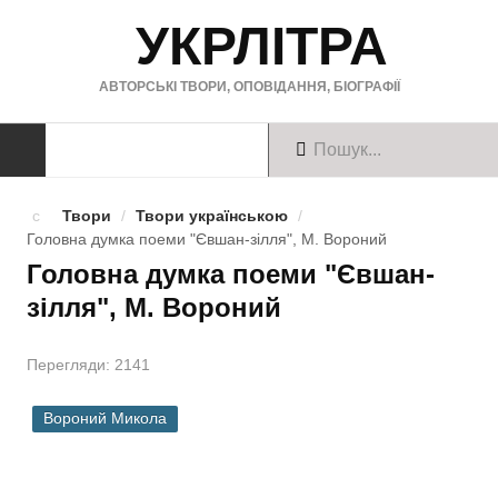
УКРЛІТРА
АВТОРСЬКІ ТВОРИ, ОПОВІДАННЯ, БІОГРАФІЇ
ТВОРИ
Твори
/
Твори українською
/
Головна думка поеми "Євшан-зілля", М. Вороний
Твори українською
Головна думка поеми "Євшан-
зілля", М. Вороний
Твори англійською
Твори німецькою
Перегляди: 2141
БІОГРАФІЇ
Вороний Микола
Українські письменники
Зарубіжні письменники