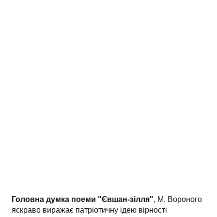
АНАЛІЗ ТВОРІВ
Аналіз творів українських пісменників
Аналіз творів зарубіжних пісменників
Головна думка поеми "Євшан-зілля"
, М. Вороного
яскраво виражає патріотичну ідею вірності