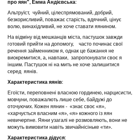
про яян", Емма Андієвська
:
Альтруїст, чуйний, цілеспрямований, добрий,
безкорисливий, поважає старість, вдячний, цінує
волю, винахідливий, не хоче ставати яянином.
На відміну від мешканців міста, пастушок завжди
готовий прийти на допомогу, часто починає свої
речення займенником я, однак це бажання не
виокремитися, а, навпаки, запропонувати своє я
іншим. Пастушок ні на мить не хоче залишитися
серед яянів.
Характеристика яянів
:
Егоїсти, переповнені власною гординею, нарцисисти,
мовчуни, поважалють лише себе, байдужі до
оточуючих. Кожен яянин - «знає своє «я»,
«харчується власним «я», «я» кожного із яян
невичерпне. Яяни узагалі не розмовляють, вони не
можуть вимовити навіть звичайнісіньке «ти».
Характеристика дідуся
: