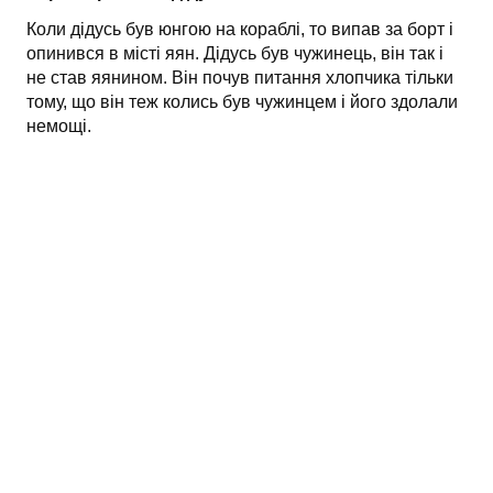
Коли дідусь був юнгою на кораблі, то випав за борт і
опинився в місті яян. Дідусь був чужинець, він так і
не став яянином. Він почув питання хлопчика тільки
тому, що він теж колись був чужинцем і його здолали
немощі.