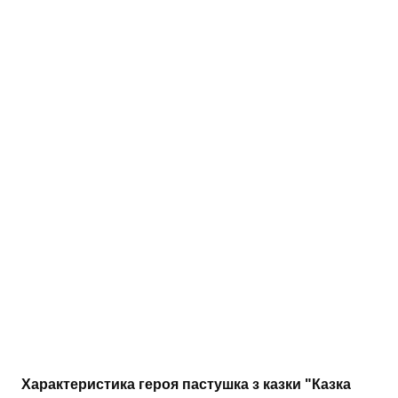
АНАЛІЗ ТВОРІВ
Аналіз творів українських пісменників
Аналіз творів зарубіжних пісменників
Характеристика героя пастушка з казки "Казка