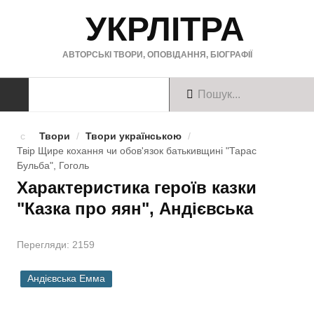
УКРЛІТРА
АВТОРСЬКІ ТВОРИ, ОПОВІДАННЯ, БІОГРАФІЇ
ТВОРИ
Твори
/
Твори українською
/
Твір Щире кохання чи обов'язок батькивщинi "Тарас
Твори українською
Бульба", Гоголь
Характеристика героїв казки
Твори англійською
"Казка про яян", Андієвська
Твори німецькою
Перегляди: 2159
БІОГРАФІЇ
Андієвська Емма
Українські письменники
Зарубіжні письменники