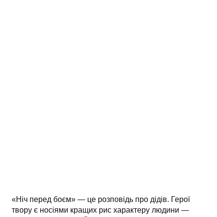
АНАЛІЗ ТВОРІВ
Аналіз творів українських пісменників
Аналіз творів зарубіжних пісменників
«Ніч перед боєм» — це розповідь про дідів. Герої
твору є носіями кращих рис характеру людини —