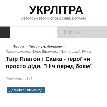
УКРЛІТРА
АВТОРСЬКІ ТВОРИ, ОПОВІДАННЯ, БІОГРАФІЇ
ТВОРИ
Твори
/
Твори українською
/
Характеристика Петро Шраменко "Чорна рада", Куліш
Твори українською
Твір Платон і Савка - герої чи
просто діди, "Ніч перед боєм"
Твори англійською
Твори німецькою
Перегляди: 3134
БІОГРАФІЇ
Довженко Олександр
Українські письменники
Зарубіжні письменники