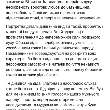
захисника Вітчизни. Їм властива твердість духу,
нескореність ворогові; любов до батьківщини,
волелюбність. Події виписані в романтично-
піднесеному стилі, у творі все величне, незвичайне.
Портретна деталь дідів («на вид ви такий, пробачте, і
маленькі і не дуже неначебто й здорові») є
протиставленням до непереможної сили людського
духу. Образи дідів — «добрих річних духів» — є
уособленням краси і величі українського народу.
Письменник не зосереджується на розкритті їхніх
характерів, бо його завдання — за допомогою цих
персонажів загострити в читачів почуття ненависті
до ворога, закликати до останнього подиху боронити
кожен шматочок рідної землі.
"Я дивився на діда Платона і з насолодою слухав
кожне його слово. Дід вірив у нашу перемогу. Він був
для мене живим грізним голосом нашого мужнього
народу" - постає перед нами старими, але
досвідченими та мудрими чоловіками, котри були