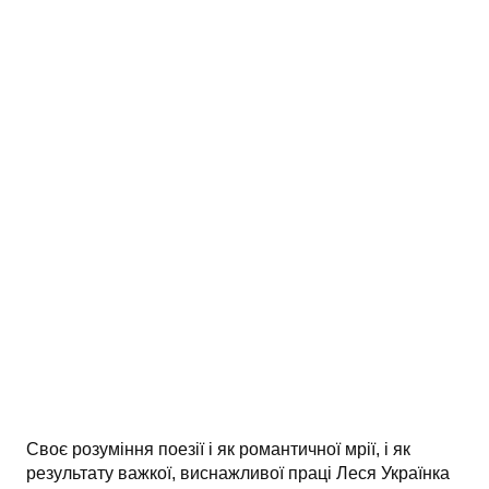
АНАЛІЗ ТВОРІВ
Аналіз творів українських пісменників
Аналіз творів зарубіжних пісменників
Своє розуміння поезії і як романтичної мрії, і як
результату важкої, виснажливої праці Леся Українка