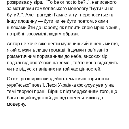
розкриває у вірші "То be or not to be?..", написаного
за мотивами гамлетівського монологу "Бути чи не
бути?..". Але трагедія Гамлета тут переноситься в
іншу площину — бути чи не бути поетом, якими
шляхами йти до народу, як втілити свою мрію в живі,
потрібні, зрозумілі людям образи.
Автор не хоче вже нести мученицький вінець митця,
який служить лише громаді, її думки пов’язані з
романтичним пориванням до неба, високих зір,
подалі від обов’язків на землі, тобто вона відходить
чи не від усіх панівних на той час цінностей.
Отже, розширюючи ідейно-тематичні горизонти
української поезії, Леся Українка фокусує увагу на
темі творчої праці. Вірш є підтвердженням того, що
багатющий художній досвід поетеси тяжів до
модерну.