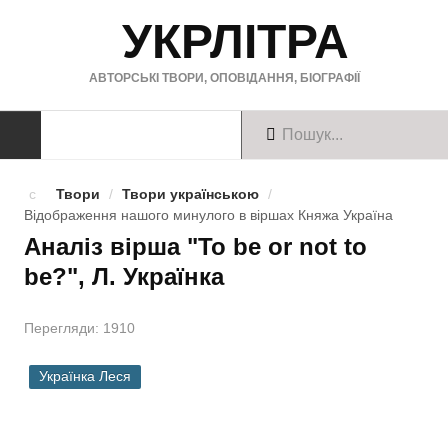
УКРЛІТРА
АВТОРСЬКІ ТВОРИ, ОПОВІДАННЯ, БІОГРАФІЇ
ТВОРИ
Твори
/
Твори українською
/
Відображення нашого минулого в віршах Княжа Україна
Твори українською
Аналіз вірша "To be or not to
be?", Л. Українка
Твори англійською
Твори німецькою
Перегляди: 1910
БІОГРАФІЇ
Українка Леся
Українські письменники
Зарубіжні письменники