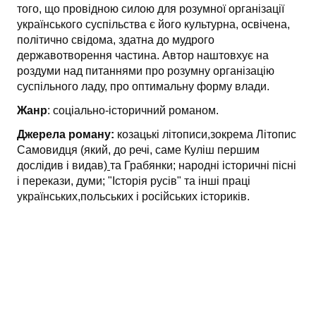
того, що провідною силою для розумної організації
українського суспільства є його культурна, освічена,
політично свідома, здатна до мудрого
державотворення частина. Автор наштовхує на
роздуми над питаннями про розумну організацію
суспільного ладу, про оптимальну форму влади.
Жанр
: соціально-історичний романом.
Джерела роману:
козацькі літописи,зокрема Літопис
Самовидця (який, до речі, саме Куліш першим
дослідив і видав)
та Грабянки; народні історичні пісні
і перекази, думи; "Історія русів" та інші праці
українських,польських і російських істориків.