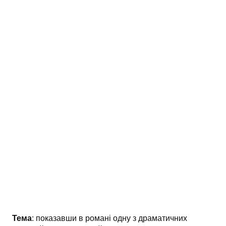
АНАЛІЗ ТВОРІВ
Аналіз творів українських пісменників
Аналіз творів зарубіжних пісменників
Тема
: показавши в романі одну з драматичних