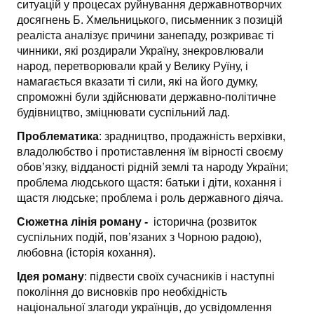
ситуацій у процесах руйнування державнотворчих
досягнень Б. Хмельницького, письменник з позицій
реаліста аналізує причини занепаду, розкриває ті
чинники, які роздирали Україну, знекровлювали
народ, перетворювали край у Велику Руїну, і
намагається вказати ті сили, які на його думку,
спроможні були здійснювати державно-політичне
будівництво, зміцнювати суспільний лад.
Проблематика
: зрадництво, продажність верхівки,
владолюбство і протиставлення їм вірності своєму
обов’язку, відданості рідній землі та народу України;
проблема людського щастя: батьки і діти, кохання і
щастя людське; проблема і роль державного діяча.
Сюжетна лінія роману
-
історична (розвиток
суспільних подій, пов’язаних з Чорною радою),
любовна (історія кохання).
Ідея роману
: підвести своїх сучасників і наступні
покоління до висновків про необхідність
національної злагоди українців, до усвідомлення