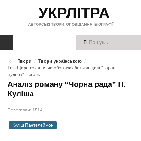
УКРЛІТРА
АВТОРСЬКІ ТВОРИ, ОПОВІДАННЯ, БІОГРАФІЇ
ТВОРИ
Твори
/
Твори українською
/
Твір Щире кохання чи обов'язок батькивщинi "Тарас
Твори українською
Бульба", Гоголь
Аналіз роману “Чорна рада” П.
Твори англійською
Куліша
Твори німецькою
Перегляди: 1514
БІОГРАФІЇ
Куліш Пантелеймон
Українські письменники
Зарубіжні письменники