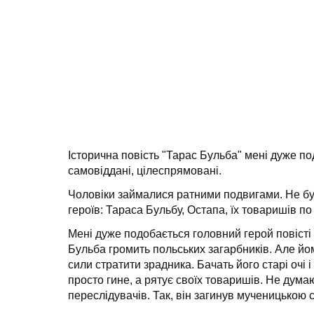
Історична повість "Тарас Бульба" мені дуже по
самовіддані, цілеспрямовані.
Чоловіки займалися ратними подвигами. Не було
героїв: Тараса Бульбу, Остапа, їх товаришів по 
Мені дуже подобається головний герой повісті -
Бульба громить польських загарбників. Але йо
сили стратити зрадника. Бачать його старі очі 
просто гине, а рятує своїх товаришів. Не дума
переслідувачів. Так, він загинув мученицькою с