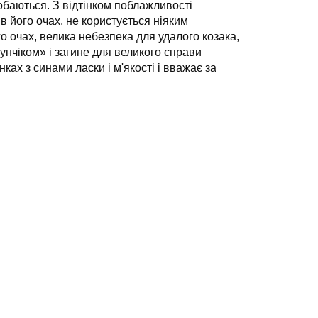
добаються. З відтінком поблажливості
 в його очах, не користується ніяким
ого очах, велика небезпека для удалого козака,
унчіком» і загине для великого справи
ках з синами ласки і м'якості і вважає за