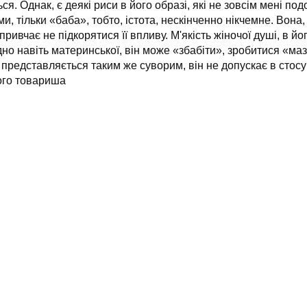
я. Однак, є деякі риси в його образі, які не зовсім мені по
и, тільки «баба», тобто, істота, нескінченно нікчемне. Вона,
привчає не підкорятися її впливу. М'якість жіночої душі, в й
дно навіть материнської, він може «збабіти», зробитися «маз
представляється таким же суворим, він не допускає в стосун
шого товариша