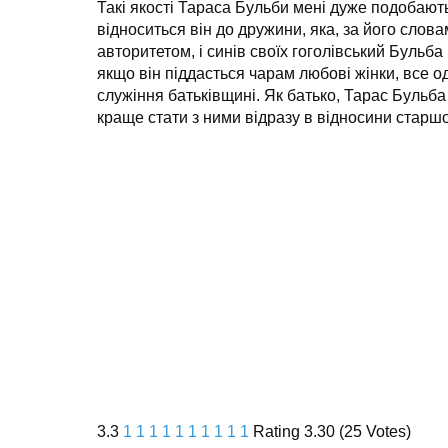
Такі якості Тараса Бульби мені дуже подобаютьс
відноситься він до дружини, яка, за його словам
авторитетом, і синів своїх гоголівський Бульба 
якщо він піддасться чарам любові жінки, все о
служіння батьківщині. Як батько, Тарас Бульба 
краще стати з ними відразу в відносини стар
3.3
1
1
1
1
1
1
1
1
1
1
Rating 3.30 (25 Votes)