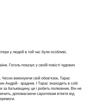
ктери у людей в той час були особливі,
ни. Гоголь показує у своїй повісті чудових
о. Чесно виконуючи свій обов'язок, Тарас
 Андрій - зрадник. І Тарас знаходить в собі
 за батьківщину, це і робить полковник. Він не
кричить, допомагаючи саратнікам втекти від
перемоги.