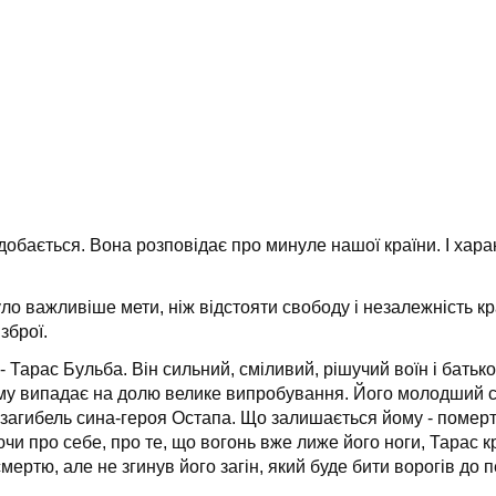
добається. Вона розповідає про минуле нашої країни. І хара
 важливіше мети, ніж відстояти свободу і незалежність краї
зброї.
 Тарас Бульба. Він сильний, сміливий, рішучий воїн і батьк
му випадає на долю велике випробування. Його молодший син
і загибель сина-героя Остапа. Що залишається йому - померти
ючи про себе, про те, що вогонь вже лиже його ноги, Тарас 
мертю, але не згинув його загін, який буде бити ворогів до 