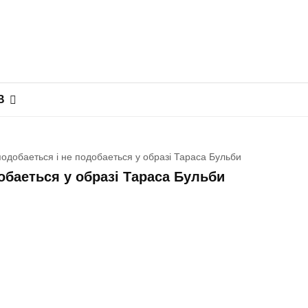
В
подобаеться і не подобаеться у образі Тараса Бульби
обаеться у образі Тараса Бульби