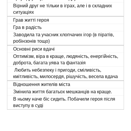
Вірний друг не тільки в іграх, але і в складних
ситуаціях
Грав житті героя
Гра в радість
Заводила та учасник хлопчачих ігор (в піратів,
робінзонів тощо)
Основні риси вдачі
Оптимізм, віра в краще, людяність, енергійність,
доброта, багата уява та фантазія
Любить небезпеку і пригоди, сміливість,
кмітливість, милосердя, рішучість, весела вдача
Відношення жителів міста
Змінила життя багатьох мешканців на краще.
В ньому наче біс сидить. Побачили героя після
виступу в суді