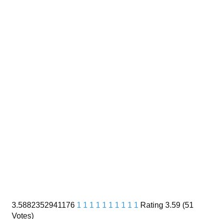
3.5882352941176
1
1
1
1
1
1
1
1
1
1
Rating 3.59 (51
Votes)