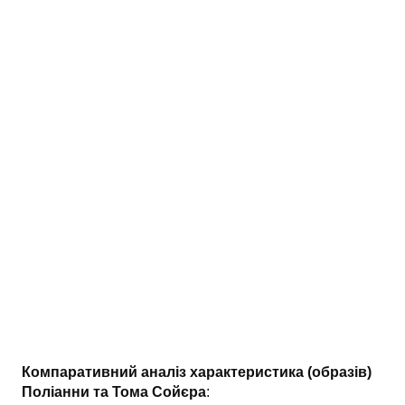
АНАЛІЗ ТВОРІВ
Аналіз творів українських пісменників
Аналіз творів зарубіжних пісменників
Компаративний аналіз характеристика (образів)
Поліанни та Тома Сойєра
: