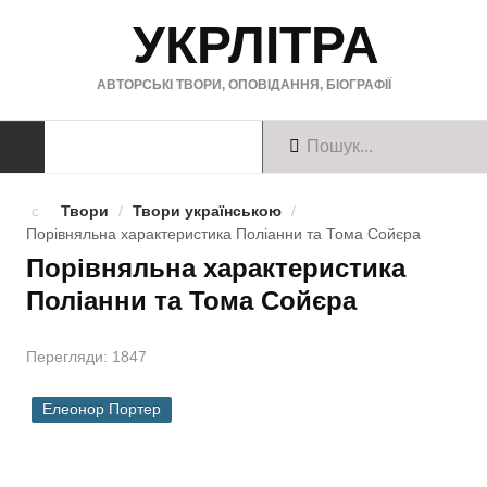
УКРЛІТРА
АВТОРСЬКІ ТВОРИ, ОПОВІДАННЯ, БІОГРАФІЇ
ТВОРИ
Твори
/
Твори українською
/
Порівняльна характеристика Поліанни та Тома Сойєра
Твори українською
Порівняльна характеристика
Поліанни та Тома Сойєра
Твори англійською
Твори німецькою
Перегляди: 1847
БІОГРАФІЇ
Елеонор Портер
Українські письменники
Зарубіжні письменники