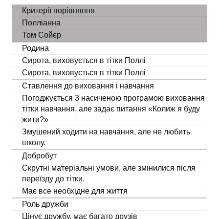
Критерії порівняння
Полліанна
Том Сойєр
Родина
Сирота, виховується в тітки Поллі
Сирота, виховується в тітки Поллі
Ставлення до виховання і навчання
Погоджується 3 насиченою програмою виховання
тітки навчання, але задає питання «Колиж я буду
жити?»
Змушений ходити на навчання, але не любить
школу.
Добробут
Скрутні матеріальні умови, але змінилися після
переїзду до тітки.
Має все необхідне для життя
Роль дружби
Цінує дружбу, має багато друзів