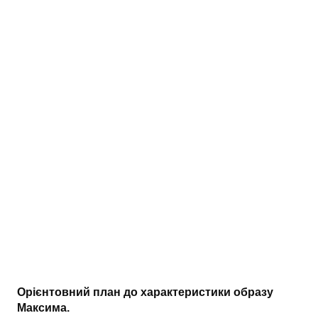
АНАЛІЗ ТВОРІВ
Аналіз творів українських пісменників
Аналіз творів зарубіжних пісменників
Орієнтовний план до характеристики образу
Максима.