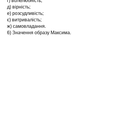
г) волелюбність;
д) вірність;
е) розсудливість;
є) витривалість;
ж) самовладання.
6) Значення образу Максима.