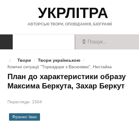
УКРЛІТРА
АВТОРСЬКІ ТВОРИ, ОПОВІДАННЯ, БІОГРАФІЇ
ТВОРИ
Твори
/
Твори українською
/
Комічні ситуації "Тореадори з Васюківки", Нестайка
Твори українською
План до характеристики образу
Максима Беркута, Захар Беркут
Твори англійською
Твори німецькою
Перегляди: 1504
БІОГРАФІЇ
Франко Іван
Українські письменники
Зарубіжні письменники