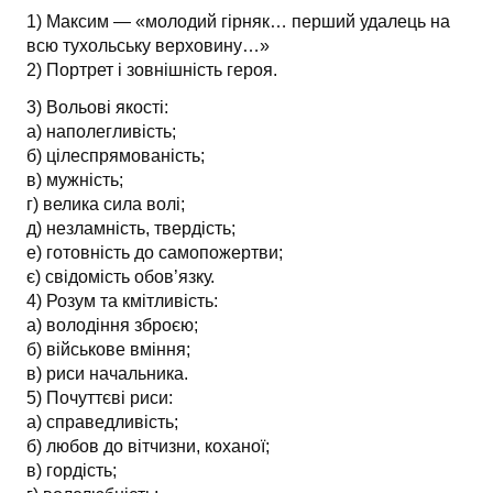
1) Максим — «молодий гірняк… перший удалець на
всю тухольську верховину…»
2) Портрет і зовнішність героя.
3) Вольові якості:
а) наполегливість;
б) цілеспрямованість;
в) мужність;
г) велика сила волі;
д) незламність, твердість;
е) готовність до самопожертви;
є) свідомість обов’язку.
4) Розум та кмітливість:
а) володіння зброєю;
б) військове вміння;
в) риси начальника.
5) Почуттєві риси:
а) справедливість;
б) любов до вітчизни, коханої;
в) гордість;