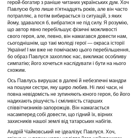
герой-богатир з раніше читаних українських дум. Хоч
Павлусю було лише п'ятнадцять років, але він часто
потрапляє, а потім вибирається із ситуацій, з яких
йому, здавалося б, вибратися не під силу. Я розумію,
що автор явно перебільшує фізичні можливості
свого героя, але, певно, він намагався довести нам,
сьогоднішнім, що такі молоді герої — окраса історії
України! І ми вже не помічаємо цього перебільшення,
бо образ Павлуся захоплює нас, викликає особливу
симпатію; його хочеться наслідувати і бути на нього
схожим.
Ось Павлусь вирушає в далекі й небезпечні мандри
на пошуки сестри, яку щиро любив. Ні лихі часи, ні
повна невідомість не зупиняють юного героя, бо його
надихають рішучість і сміливість старших
співвітчизників-запорожців. Він намагається
насамперед собі довести, що гідний їх, вірних
захисників нашої землі від татарських набігів.
Андрій Чайковський не ідеалізує Павлуся. Хоч,