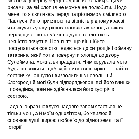
звісно ж, у першу чергу, наділяє його найкращими
рисами, за які хлопця не можна не полюбити. Щодо
мене, то я схиляюсь перед патріотизмом сміливого
Павлуся, його присягою на вірність рідному краєві,
яка звучить у внутрішніх монологах героя, а також
перед щирістю та м'якістю душі, теплотою та
ніжністю почуттів. Навіть те, що він нібито
поступається совістю і вдається до хитрощів і обману
татарина, який хотів повернути хлопця до двору
Сулеймана, можна виправдати. Ним керувала мета
будь-що вижити, щоб здійснити свою мрію — знайти
сестричку Ганнусю і визволити її з неволі. Цій
благородній меті були підпорядковані всі його вчинки
і поведінка, поки не здійснилася його зустріч з
сестрою.
Гадаю, образ Павлуся надовго запам'ятається не
тільки мені, а й моїм одноліткам, бо хвилює й
сповнює душі щирою любов'ю до рідної землі та її
історії.