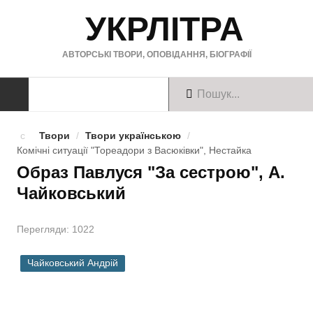
УКРЛІТРА
АВТОРСЬКІ ТВОРИ, ОПОВІДАННЯ, БІОГРАФІЇ
ТВОРИ
Твори
/
Твори українською
/
Комічні ситуації "Тореадори з Васюківки", Нестайка
Твори українською
Образ Павлуся "За сестрою", А.
Чайковський
Твори англійською
Твори німецькою
Перегляди: 1022
БІОГРАФІЇ
Чайковський Андрій
Українські письменники
Зарубіжні письменники