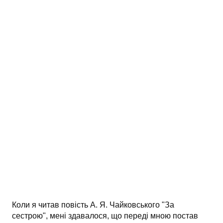
АНАЛІЗ ТВОРІВ
Аналіз творів українських пісменників
Аналіз творів зарубіжних пісменників
Коли я читав повість А. Я. Чайковського "За
сестрою", мені здавалося, що переді мною постав