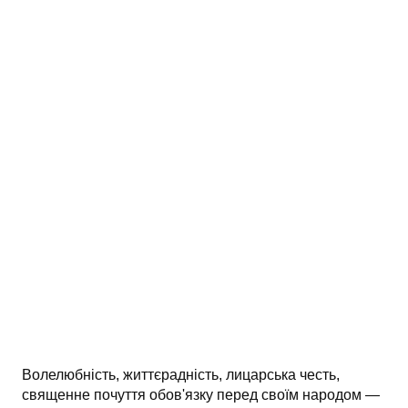
АНАЛІЗ ТВОРІВ
Аналіз творів українських пісменників
Аналіз творів зарубіжних пісменників
Волелюбність, життєрадність, лицарська честь,
священне почуття обов'язку перед своїм народом —