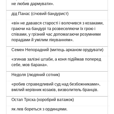
не любив дармувати».
дід Панас (січовий бандурист)
«він не давався старості і волочився з козаками,
граючи на бандурі та розвеселяючи їх грою і
співами, у грізний час допомагаючи розумними
порадами й умілим лікуванням».
Семен Непорадний (митець арканом орудувати)
«згинав залізні штаби, а коня підіймав поперед
себе, мов барана».
Недоля (людяний сотник)
«робив справедливий суд над безбожниками»,
вмілий керівник козаків, визволитель бранців.
Остап Тріска (хоробрий ватажок)
як лев бореться з ординцями.