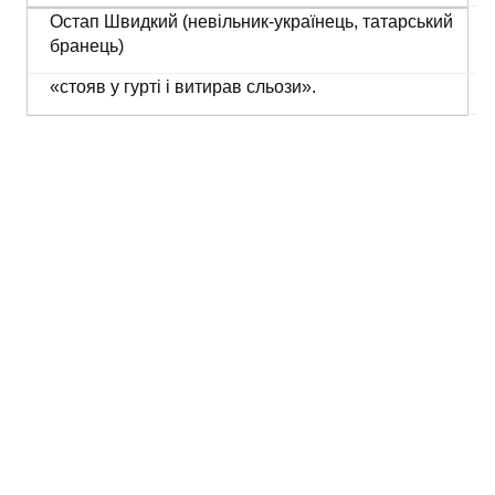
Остап Швидкий (невільник-українець, татарський
бранець)
«стояв у гурті і витирав сльози».