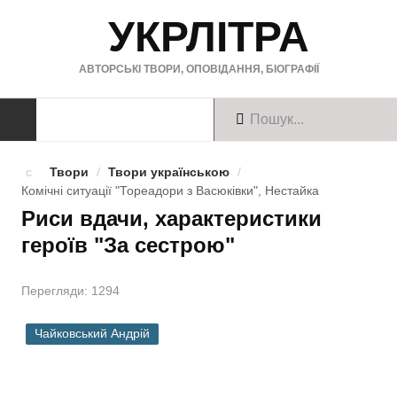
УКРЛІТРА
АВТОРСЬКІ ТВОРИ, ОПОВІДАННЯ, БІОГРАФІЇ
ТВОРИ
Твори
/
Твори українською
/
Комічні ситуації "Тореадори з Васюківки", Нестайка
Твори українською
Риси вдачи, характеристики
героїв "За сестрою"
Твори англійською
Твори німецькою
Перегляди: 1294
БІОГРАФІЇ
Чайковський Андрій
Українські письменники
Зарубіжні письменники