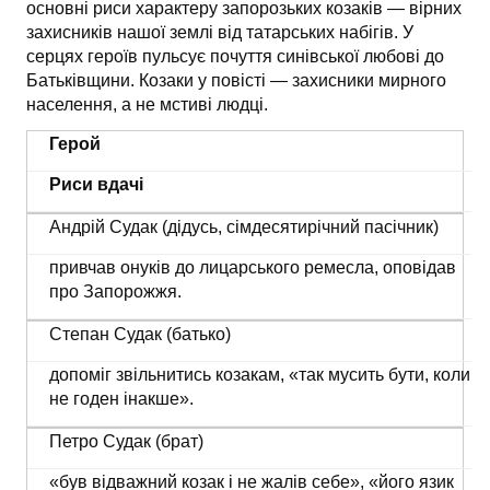
основні риси характеру запорозьких козаків — вірних
захисників нашої землі від татарських набігів. У
серцях героїв пульсує почуття синівської любові до
Батьківщини. Козаки у повісті — захисники мирного
населення, а не мстиві людці.
Герой
Риси вдачі
Андрій Судак (дідусь, сімдесятирічний пасічник)
привчав онуків до лицарського ремесла, оповідав
про Запорожжя.
Степан Судак (батько)
допоміг звільнитись козакам, «так мусить бути, коли
не годен інакше».
Петро Судак (брат)
«був відважний козак і не жалів себе», «його язик