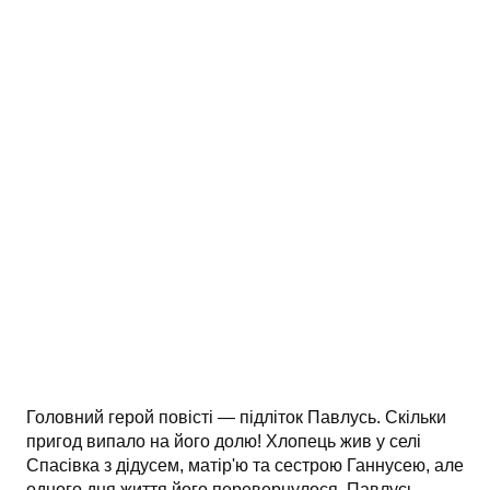
АНАЛІЗ ТВОРІВ
Аналіз творів українських пісменників
Аналіз творів зарубіжних пісменників
Головний герой повісті — підліток Павлусь. Скільки
пригод випало на його долю! Хлопець жив у селі
Спасівка з дідусем, матір'ю та сестрою Ганнусею, але
одного дня життя його перевернулося. Павлусь