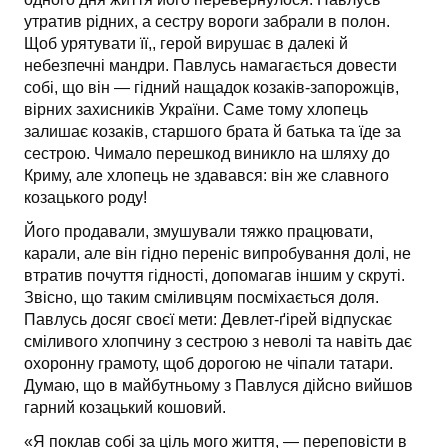
утратив рідних, а сестру вороги забрали в полон.
Щоб урятувати її,, герой вирушає в далекі й
небезпечні мандри. Павлусь намагається довести
собі, що він — гідний нащадок козаків-запорожців,
вірних захисників України. Саме тому хлопець
залишає козаків, старшого брата й батька та їде за
сестрою. Чимало перешкод виникло на шляху до
Криму, але хлопець не здавався: він же славного
козацького роду!
Його продавали, змушували тяжко працювати,
карали, але він гідно переніс випробування долі, не
втратив почуття гідності, допомагав іншим у скруті.
Звісно, що таким сміливцям посміхається доля.
Павлусь досяг своєї мети: Девлет-ґірей відпускає
сміливого хлопчину з сестрою з неволі та навіть дає
охоронну грамоту, щоб дорогою не чіпали татари.
Думаю, що в майбутньому з Павлуся дійсно вийшов
гарний козацький кошовий.
«Я поклав собі за ціль мого життя, — переповісти в