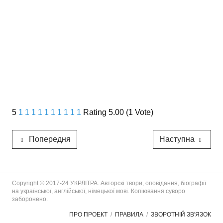
5
1
1
1
1
1
1
1
1
1
1
Rating 5.00 (1 Vote)
Попередня
Наступна
Copyright © 2017-24 УКРЛІТРА. Авторскі твори, оповідання, біографії
на української, англійської, німецької мові. Копіювання суворо
заборонено.
ПРО ПРОЕКТ
ПРАВИЛА
ЗВОРОТНІЙ ЗВ'ЯЗОК