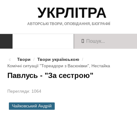
УКРЛІТРА
АВТОРСЬКІ ТВОРИ, ОПОВІДАННЯ, БІОГРАФІЇ
ТВОРИ
Твори
/
Твори українською
/
Комічні ситуації "Тореадори з Васюківки", Нестайка
Твори українською
Павлусь - "За сестрою"
Твори англійською
Перегляди: 1064
Твори німецькою
Чайковський Андрій
БІОГРАФІЇ
Українські письменники
Зарубіжні письменники