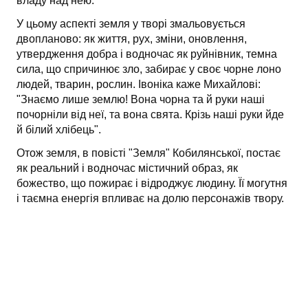
владу над нею.
У цьому аспекті земля у творі змальовується
двопланово: як життя, рух, зміни, оновлення,
утвердження добра і водночас як руйнівник, темна
сила, що спричинює зло, забирає у своє чорне лоно
людей, тварин, рослин. Івоніка каже Михайлові:
"Знаємо лише землю! Вона чорна та й руки наші
почорніли від неї, та вона свята. Крізь наші руки йде
й білий хлібець".
Отож земля, в повісті "Земля" Кобилянської, постає
як реальний і водночас містичний образ, як
божество, що пожирає і відроджує людину. Її могутня
і таємна енергія впливає на долю персонажів твору.