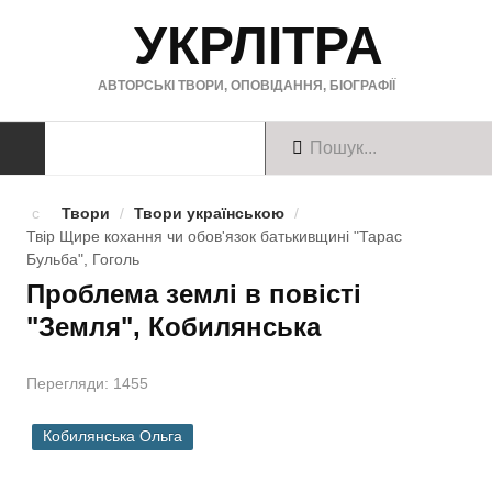
УКРЛІТРА
АВТОРСЬКІ ТВОРИ, ОПОВІДАННЯ, БІОГРАФІЇ
ТВОРИ
Твори
/
Твори українською
/
Твір Щире кохання чи обов'язок батькивщинi "Тарас
Твори українською
Бульба", Гоголь
Проблема землі в повісті
Твори англійською
"Земля", Кобилянська
Твори німецькою
Перегляди: 1455
БІОГРАФІЇ
Кобилянська Ольга
Українські письменники
Зарубіжні письменники