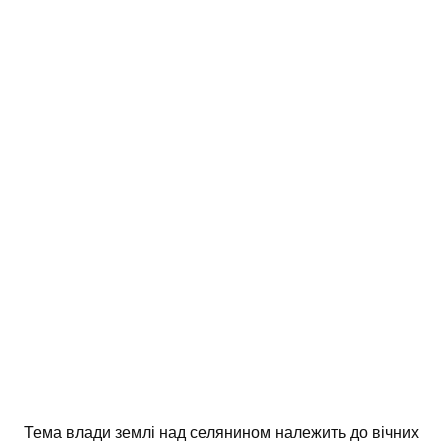
АНАЛІЗ ТВОРІВ
Аналіз творів українських пісменників
Аналіз творів зарубіжних пісменників
Тема влади землі над селянином належить до вічних