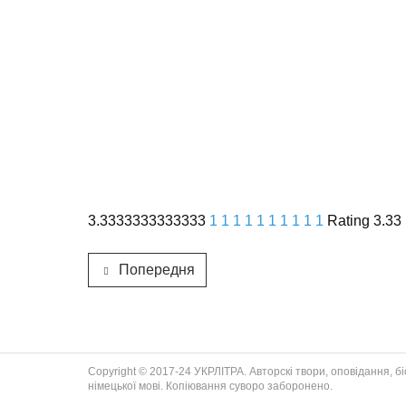
3.3333333333333
1
1
1
1
1
1
1
1
1
1
Rating 3.33 
Попередня
Copyright © 2017-24 УКРЛІТРА. Авторскі твори, оповідання, біог
німецької мові. Копіювання суворо заборонено.