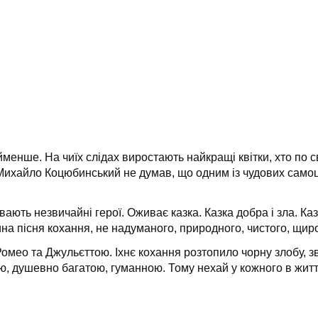
менше. На чиїх слідах виростають найкращі квітки, хто по с
Михайло Коцюбинський не думав, що одним із чудових самоцві
ають незвичайні герої. Оживає казка. Казка добра і зла. Казка
едина пісня кохання, не надуманого, природного, чистого, щир
 Ромео та Джульєттою. Іхнє кохання розтопило чорну злобу, 
ю, душевно багатою, гуманною. Тому нехай у кожного в житт