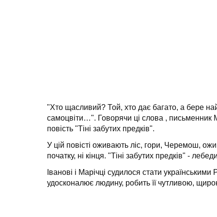
"Хто щасливий? Той, хто дає багато, а бере най
самоцвіти…". Говорячи ці слова , письменник 
повість "Тіні забутих предків".
У цій повісті оживають ліс, гори, Черемош, ожив
початку, ні кінця. "Тіні забутих предків" - леб
Іванові і Марічці судилося стати українськими
удосконалює людину, робить її чутливою, щиро