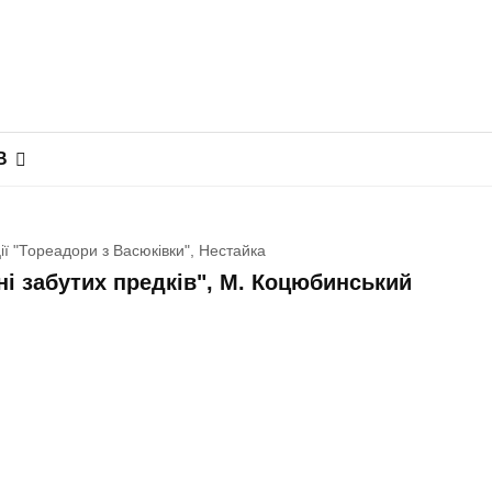
В
ії "Тореадори з Васюківки", Нестайка
іні забутих предків", М. Коцюбинський