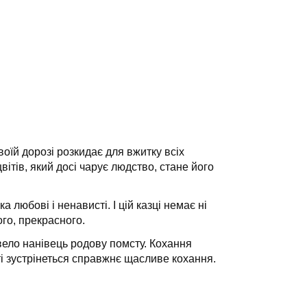
воїй дорозі розкидає для вжитку всіх
тів, який досі чарує людство, стане його
 любові і ненависті. І цій казці немає ні
ого, прекрасного.
звело нанівець родову помсту. Кохання
і зустрінеться справжнє щасливе кохання.