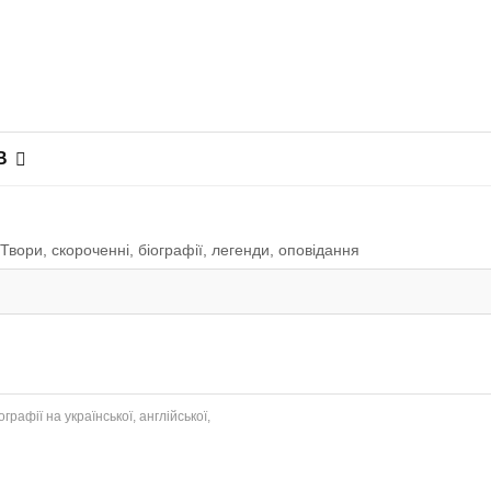
В
вори, скороченні, біографії, легенди, оповiдання
рафії на української, англійської,