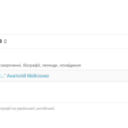
В
скороченні, біографії, легенди, оповiдання
..." Анатолій Мойсієнко
рафії на української, англійської,