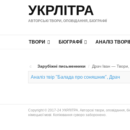
УКРЛІТРА
АВТОРСЬКІ ТВОРИ, ОПОВІДАННЯ, БІОГРАФІЇ
ТВОРИ
БІОГРАФІЇ
АНАЛІЗ ТВОРІ
Зарубіжні письменники
/
Драч Іван — Твори, 
Аналіз твір "Балада про соняшник", Драч
Copyright © 2017-24 УКРЛІТРА. Авторскі твори, оповідання, біог
німецької мові. Копіювання суворо заборонено.