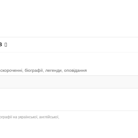
В
скороченні, біографії, легенди, оповiдання
рафії на української, англійської,