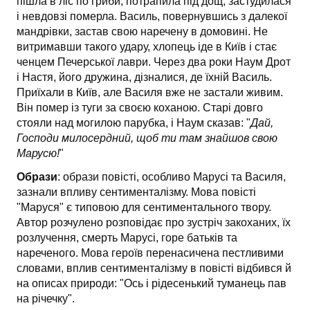
пішла в ліс по гриби, потрапила під дощ, застудилася
і невдовзі померла. Василь, повернувшись з далекої
мандрівки, застав свою наречену в домовині. Не
витримавши такого удару, хлопець іде в Київ і стає
ченцем Печерської лаври. Через два роки Наум Дрот
і Настя, його дру­жина, дізналися, де їхній Василь.
Приїхали в Київ, але Василя вже не застали живим.
Він помер із туги за своєю коханою. Старі довго
стояли над могилою парубка, і Наум сказав: "
Дай,
Господи милосердний, щоб ти там знайшов свою
Марусю!
"
Образи
: образи повісті, особливо Марусі та Василя,
зазнали впливу сентимен­талізму. Мова повісті
"Маруся" є типовою для сентиментального твору.
Автор розчулено розповідає про зустріч закоханих, їх
розлучення, смерть Марусі, горе батьків та
нареченого. Мова героїв перенасичена пестливими
словами, вплив сентименталізму в повісті відбився й
на описах природи: "Ось і рідесенький туманець пав
на річечку".