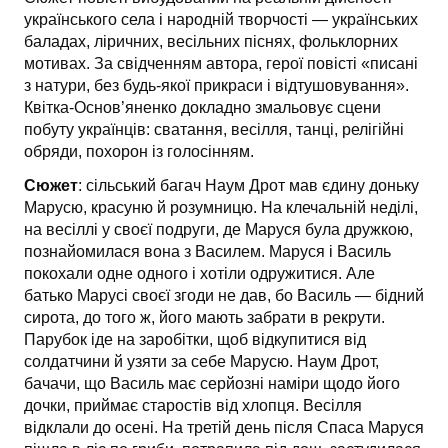
українського села і народній творчості — українських
баладах, ліричних, весільних піснях, фольклорних
мо­тивах. За свідченням автора, герої повісті «писані
з натури, без будь-якої прикраси і від­тушовування».
Квітка-Основ’яненко докладно змальовує сцени
побуту українців: сватання, весілля, танці, релігійні
обряди, похорон із голосінням.
Сюжет
: сільський багач Наум Дрот мав єдину доньку
Марусю, красуню й розумницю. На клечальній неділі,
на весіллі у своєї подруги, де Маруся була дружкою,
позна­йомилася вона з Василем. Маруся і Василь
покохали одне одного і хотіли одружитися. Але
батько Марусі своєї згоди не дав, бо Василь — бідний
сирота, до того ж, його мають за­брати в рекрути.
Парубок іде на заробітки, щоб відкупитися від
солдатчини й узяти за себе Марусю. Наум Дрот,
бачачи, що Василь має серйозні наміри щодо його
дочки, приймає старостів від хлопця. Весілля
відклали до осені. На третій день після Спаса Маруся