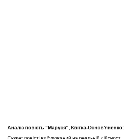
АНАЛІЗ ТВОРІВ
Аналіз творів українських пісменників
Аналіз творів зарубіжних пісменників
Аналіз повість "Маруся", Квітка-Основ’яненко:
Сюжет повісті вибудований на реальній дійсності