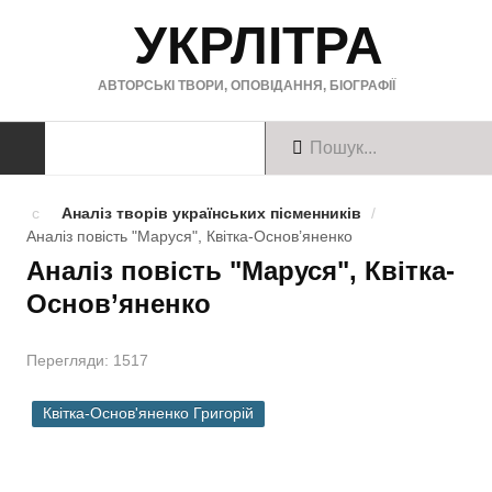
УКРЛІТРА
АВТОРСЬКІ ТВОРИ, ОПОВІДАННЯ, БІОГРАФІЇ
ТВОРИ
Аналіз творів українських пісменників
/
Аналіз повість "Маруся", Квітка-Основ’яненко
Твори українською
Аналіз повість "Маруся", Квітка-
Основ’яненко
Твори англійською
Твори німецькою
Перегляди: 1517
БІОГРАФІЇ
Квітка-Основ'яненко Григорій
Українські письменники
Зарубіжні письменники