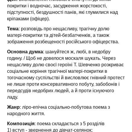
покритки і водночас, засудження жорстокості,
підступності, бездушності панів, які глумилися над
кріпаками (офіцер).
Тема
: розповідь про нещасливу, трагічну долю
матері-покритки та дітей-безбатченків, а також
зображення розбещеності російського офіцерства.
Основна думка
: шануйтеся ж, любі, в недобру
годину. / Щоб не довелося москаля шукать. Через
нещасливу долю своєї героїні Т. Шевченко розкриває
соціальне коріння трагічної матері-покритки в
тогочасному суспільстві й висловлює гнівний протест
не лише проти кон­сервативного побуту, забобонів і
передсудів недобрих людей, а й проти існуючого
ладу.
Жанр
: ліро-епічна соціально-побутова поема з
народного життя.
Композиція
: поема складається з 5 розділів
1) вступ - звернення до дівчат-селянок;