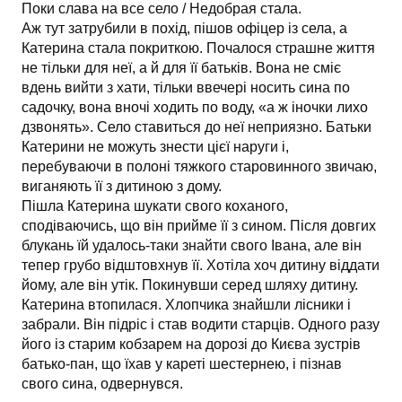
Поки слава на все село / Не­добрая стала.
Аж тут затрубили в похід, пішов офіцер із села, а
Катерина стала покриткою. Почалося страшне життя
не тільки для неї, а й для її батьків. Вона не сміє
вдень вийти з хати, тільки вве­чері носить сина по
садочку, вона вночі ходить по воду, «а ж і­ночки лихо
дзвонять». Село ставиться до неї неприязно. Батьки
Катерини не можуть знести цієї наруги і,
перебуваючи в полоні тяжкого старовинного звичаю,
виганяють її з дитиною з дому.
Пішла Катерина шукати свого коханого,
сподіваючись, що він прийме її з сином. Після довгих
блукань їй удалось-таки знайти свого Івана, але він
тепер грубо відштовхнув її. Хотіла хоч дитину віддати
йому, але він утік. Покинувши серед шляху дитину.
Ка­терина втопилася. Хлопчика знайшли лісники і
забрали. Він під­ріс і став водити старців. Одного разу
його із старим кобзарем на дорозі до Києва зустрів
батько-пан, що їхав у кареті шестер­нею, і пізнав
свого сина, одвернувся.