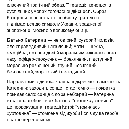
класичний трагічний образ, її трагедія криється в
суспільних умовах тогочасної дійсності. Образ
Катерини переростає її особисту трагедію і
піднімається до символу України, зрадженої і
зневаженої Москвою великомучениці.
Батько Катерини
— неговіркий, суворий чоловік,
але справед­ливий і люблячий; мати — ніжна,
емоційна, покірна долі й моральним законам свого
часу; офіцер-спокусник — брехливий, підступний,
морально розбещений, грубий, безчесний і
безсовісний, жорстокий і нелюдяний.
Паралелізми: одинока калина підкреслює самотність
Катерини; заходить сонце і стає темно — покритка
покидає село; сонце сіло за небокрай — Катерина
втратила любов своїх батьків; "стогне хуртовина" —
це пророкування трагедії Катрі; "утомилась
хуртовина" — стомлена від журби і сліз душа героїні
прагне перепочинку.