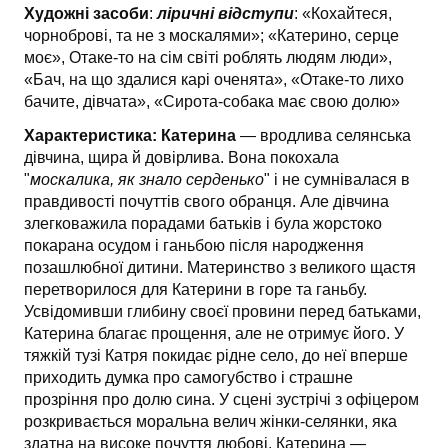
Художні засоби
:
ліричні відступи
: «Кохайтеся,
чорно­брові, та не з москалями»; «Катерино, серце
моє», Отаке-то на сім світі роблять людям люди»,
«Бач, на що здалися карі оченята», «Отаке-то лихо
бачите, дівчата», «Сирота-собака має свою долю»
Характеристика:
Катерина
— вродлива селянська
дівчина, щира й довірлива. Вона по­кохала
"
москалика, як знало серденько
" і не сумнівалася в
правдивості почуттів свого об­ранця. Але дівчина
злегковажила порадами батьків і була жорстоко
покарана осудом і ганьбою після народження
позашлюбної дитини. Материнство з великого щастя
перетворилося для Катерини в горе та ганьбу.
Усвідомивши глибину своєї провини перед батьками,
Ка­терина благає прощення, але не отримує його. У
тяжкій тузі Катря покидає рідне село, до неї вперше
приходить думка про самогубство і страшне
прозріння про долю сина. У сцені зустрічі з офіцером
розкривається моральна велич жінки-селянки, яка
здатна на високе почуття любові. Катерина —