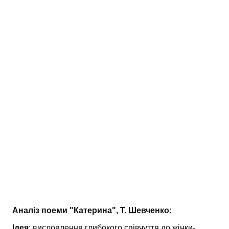
АНАЛІЗ ТВОРІВ
Аналіз творів українських пісменників
Аналіз творів зарубіжних пісменників
Аналіз поеми "Катерина", Т. Шевченко:
Ідея
: висловлення глибокого співчуття до жінки-