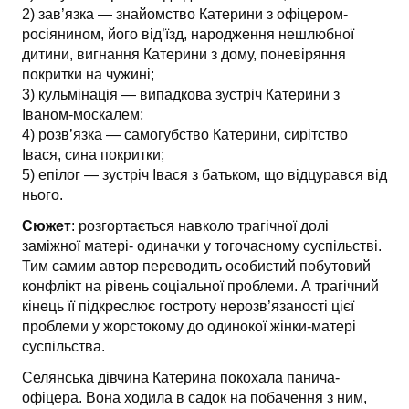
2) зав’язка — знайомство Катерини з офіцером-
росіянином, його від’їзд, народження нешлюбної
дитини, вигнання Катерини з дому, поневіряння
покритки на чужині;
3) кульмінація — випадкова зустріч Катерини з
Іваном-москалем;
4) розв’язка — самогубство Катерини, сирітство
Івася, сина покритки;
5) епілог — зустріч Івася з батьком, що відцурався від
нього.
Сюжет
: розгортається навколо трагічної долі
заміжної матері- одиначки у тогочасному суспільстві.
Тим самим автор переводить особистий побутовий
конфлікт на рівень соціальної проблеми. А трагічний
кінець її підкреслює гостроту нерозв’язаності цієї
проблеми у жорстокому до одинокої жінки-матері
суспільства.
Селянська дівчина Катерина покохала панича-
офіцера. Вона ходила в садок на побачення з ним,