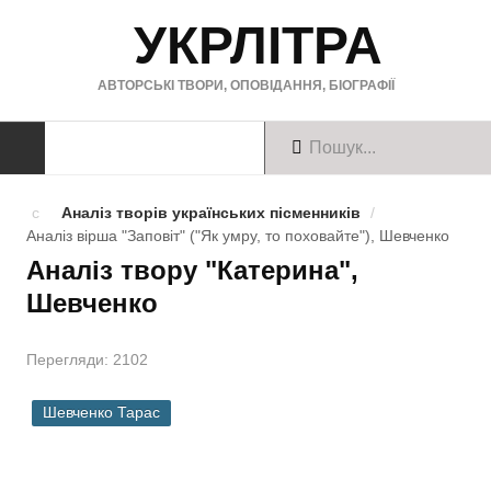
УКРЛІТРА
АВТОРСЬКІ ТВОРИ, ОПОВІДАННЯ, БІОГРАФІЇ
ТВОРИ
Аналіз творів українських пісменників
/
Аналіз вірша "Заповіт" ("Як умру, то поховайте"), Шевченко
Твори українською
Аналіз твору "Катерина",
Шевченко
Твори англійською
Твори німецькою
Перегляди: 2102
БІОГРАФІЇ
Шевченко Тарас
Українські письменники
Зарубіжні письменники