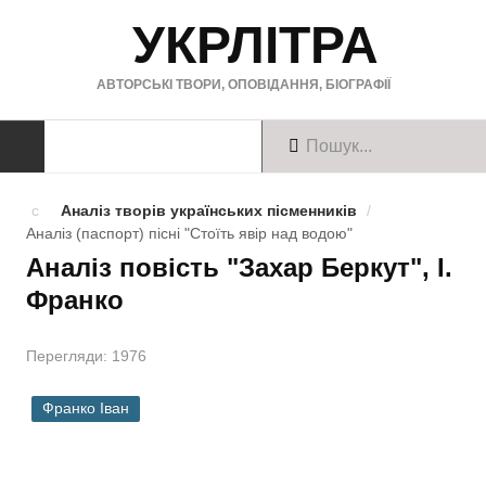
УКРЛІТРА
АВТОРСЬКІ ТВОРИ, ОПОВІДАННЯ, БІОГРАФІЇ
ТВОРИ
Аналіз творів українських пісменників
/
Аналіз (паспорт) пісні "Стоїть явір над водою"
Твори українською
Аналіз повість "Захар Беркут", І.
Франко
Твори англійською
Твори німецькою
Перегляди: 1976
БІОГРАФІЇ
Франко Іван
Українські письменники
Зарубіжні письменники