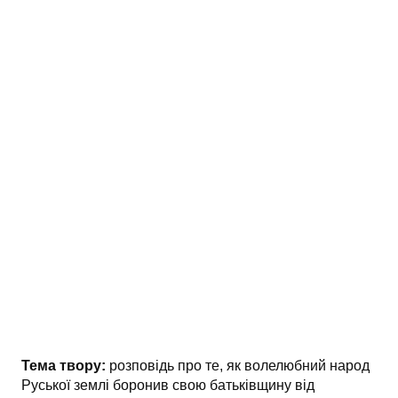
АНАЛІЗ ТВОРІВ
Аналіз творів українських пісменників
Аналіз творів зарубіжних пісменників
Тема твору:
розповідь про те, як волелюбний народ
Руської землі боронив свою батьківщину від