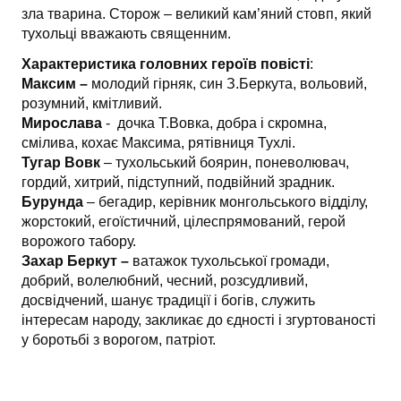
зла тварина. Сторож – великий кам’яний стовп, який
тухольці вважають священним.
Характеристика головних героїв повісті
:
Максим –
молодий гірняк, син З.Беркута, вольовий,
розумний, кмітливий.
Мирослава
- дочка Т.Вовка, добра і скромна,
смілива, кохає Максима, рятівниця Тухлі.
Тугар Вовк
– тухольський боярин, поневолювач,
гордий, хитрий, підступний, подвійний зрадник.
Бурунда
– бегадир, керівник монгольського відділу,
жорстокий, егоїстичний, цілеспрямований, герой
ворожого табору.
Захар Беркут –
ватажок тухольської громади,
добрий, волелюбний, чесний, розсудливий,
досвідчений, шанує традиції і богів, служить
інтересам народу, закликає до єдності і згуртованості
у боротьбі з ворогом, патріот.