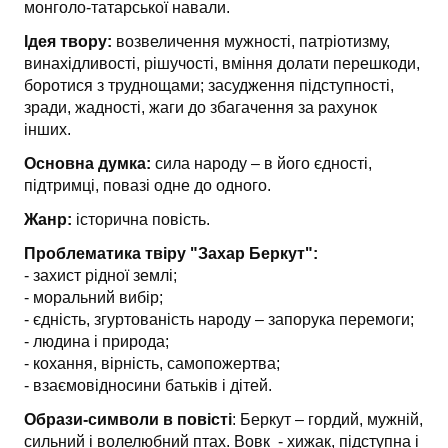
монголо-татарської навали.
Ідея твору:
возвеличення мужності, патріотизму,
винахідливості, рішучості, вміння долати перешкоди,
боротися з труднощами; засудження підступності,
зради, жадності, жаги до збагачення за рахунок
інших.
Основна думка:
сила народу – в його єдності,
підтримці, повазі одне до одного.
Жанр:
історична повість.
Проблематика твіру "Захар Беркут":
- захист рідної землі;
- моральний вибір;
- єдність, згуртованість народу – запорука перемоги;
- людина і природа;
- кохання, вірність, самопожертва;
- взаємовідносини батьків і дітей.
Образи-символи в повісті
: Беркут – гордий, мужній,
сильний і волелюбний птах. Вовк - хижак, підступна і