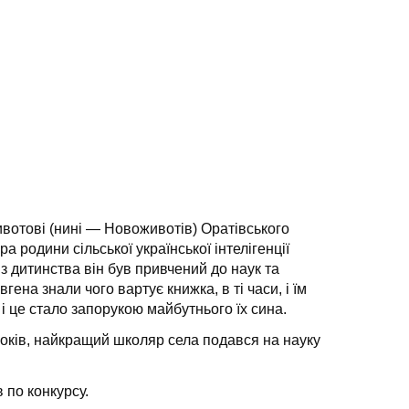
ивотові (нині — Новоживотів) Оратівського
а родини сільської української інтелігенції
 дитинства він був привчений до наук та
ена знали чого вартує книжка, в ті часи, і їм
і це стало запорукою майбутнього їх сина.
 років, найкращий школяр села подався на науку
 по конкурсу.