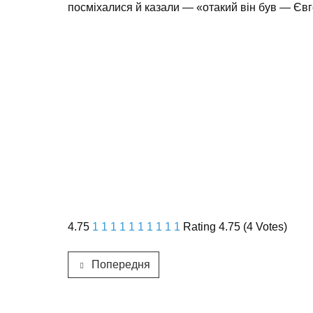
посміхалися й казали — «отакий він був — Євг
4.75
1
1
1
1
1
1
1
1
1
1
Rating 4.75 (4 Votes)
Попередня