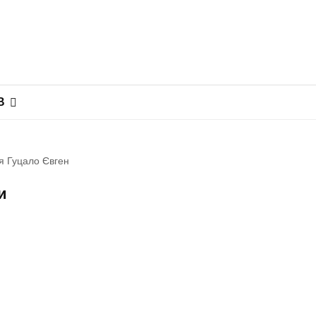
В
я Гуцало Євген
и