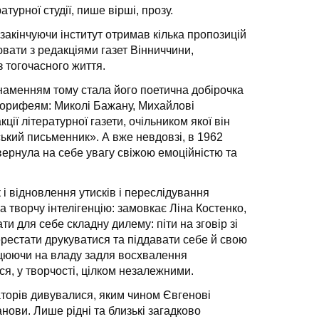
атурної студії, пише вірші, прозу.
закінчуючи інститут отримав кілька пропозицій
вати з редакціями газет Вінниччини,
з тогочасного життя.
знаменням тому стала його поетична добірочка
 корифеям: Миколі Бажану, Михайлові
ї літературної газети, очільником якої він
ський письменник». А вже невдовзі, в 1962
вернула на себе увагу свіжою емоційністю та
 і відновлення утисків і переслідування
а творчу інтелігенцію: замовкає Ліна Костенко,
 для себе складну дилему: піти на зговір зі
ерестати друкуватися та піддавати себе й свою
рацюючи на владу задля восхвалення
ся, у творчості, цілком незалежними.
раторів дивувалися, яким чином Євгенові
ови. Лише рідні та близькі загадково