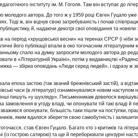
дагогічного інституту ім. М. Гоголя. Там він вступає до літер
 молодого автора. До того ж у 1959 році Євген Гуцало уже 
. Тоді ж, він відчув свою затребуваність і почав співпрацю
бліцистику, й, надаючи декотрі свої оповідання та новели 
в на період «хрущовської весни» на теренах СРСР (і ніби 
атичні його публікації впали в око тогочасним літературним
нньому спало на думку запросити молодого автора до редакці
цювати в «Літературній Україні», потім у видавництві «Радян
ижка — збірка оповідань «Люди серед людей», і одразу ж з
ала епоха застою (так званий брежнівський застій), а відтак
нівські часи (в літературі) ознаменувалися новим наступом н
 інші пишуть «у шухляду». Письменникам довелося вирішувати
 замовлення в угоду владі, чи опонувати тій такі владі й п
о зважився опонувати, більшість таки пішли на поступки, п
нників, яким вдалося зберегти свою самобутність і залишити
тогочасся, став Євген Гуцало. Багато хто з критиків та літе
 (із гострою сатирою) та ще й переборювати цензурні настан