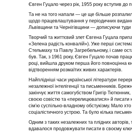
Євген Гуцало через рік, 1955 року вступив до пе
Та не на того напали — це ще більше розпалило
щодо працевлаштування у періодичних виданнях
Львівщини та Чернігівщини — дописуючи туди пу
Творчий та життєвий злет Євгена Гуцала припа
«Зелена радість конвалій»). Уже перші систем
Стельмаху та Павлу Загребельному, і саме оста
був. Так, з 1961 року, Євген Гуцало почав пра
році, вийшла друком перша його повноцінна кн
відтворенням розмаїтих живих характерів.
Найплідніші часи української літератури перерв
незалежної інтелігенції та письменників. Бреж
закінчує життя самогубством Григір Тютюнник,
своєю совістю та «перелицюватися» й писати на
сім'ю суспільно-владному обстукізму. Мало хт
соціалістичного устрою. Та було кілька письме
Одним з таких незалежних та плідних авторів, 
вдавалося продовжувати писати в своєму ключі