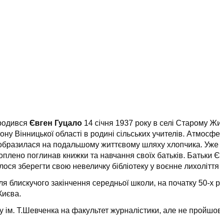
родився
Євген Гуцало
14 січня 1937 року в селі Старому Ж
ону Вінницької області в родині сільських учителів. Атмосфер
образилася на подальшому життєвому шляху хлопчика. Уже з
оплено поглинав книжки та навчання своїх батьків. Батьки Євг
лося зберегти свою невеличку бібліотеку у воєнне лихоліття 
ля блискучого закінчення середньої школи, на початку 50-х
Києва.
у ім. Т.Шевченка на факультет журналістики, але не пройшов