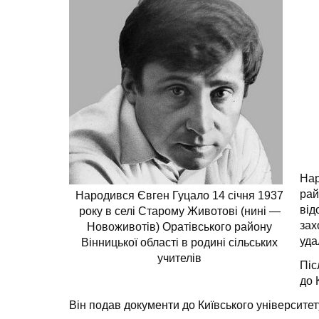
На
рай
Народився Євген Гуцало 14 січня 1937
від
року в селі Старому Животові (нині —
зах
Новоживотів) Оратівського району
уда
Вінницької області в родині сільських
учителів
Піс
до 
Він подав документи до Київського університет