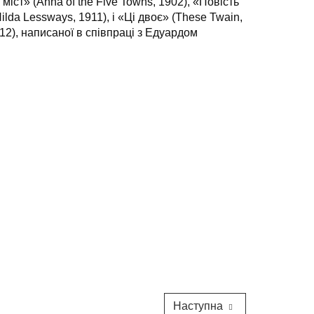
міст» (Anna of the Five Towns, 1902), «Повість
ilda Lessways, 1911), і «Ці двоє» (These Twain,
912), написаної в співпраці з Едуардом
Наступна