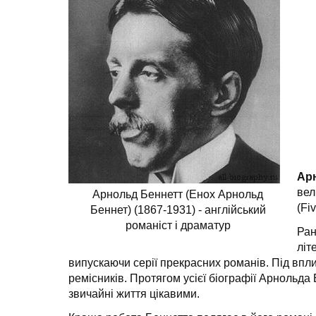
Ар
вел
Арнольд Беннетт (Енох Арнольд
(Fi
Беннет) (1867-1931) - англійський
романіст і драматур
Ран
літ
випускаючи серії прекрасних романів. Під впли
ремісників. Протягом усієї біографії Арнольд
звичайні життя цікавими.