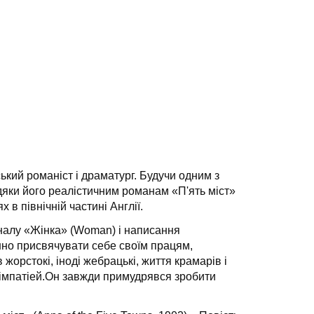
ький романіст і драматург. Будучи одним з
вдяки його реалістичним романам «П'ять міст»
 в північній частині Англії.
налу «Жінка» (Woman) і написання
анно присвячувати себе своїм працям,
орстокі, іноді жебрацькі, життя крамарів і
 сімпатіей.Он завжди примудрявся зробити