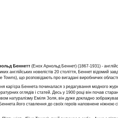
нольд Беннетт
(Енох Арнольд Беннет) (1867-1931) - англійс
иких англійських новелістів 20 століття, Беннет відомий за
ve Towns), що розповідають про вигадані виробничих областях
ня кар'єра Беннета починалася з редагування модного жур
ературних оглядів і статей. Десь у 1900 році він почав стар
вом натуралізму Еміля Золя, він дуже докладно зображував ж
а Беннета його ставлення до своїх героїв наповнене ніжною