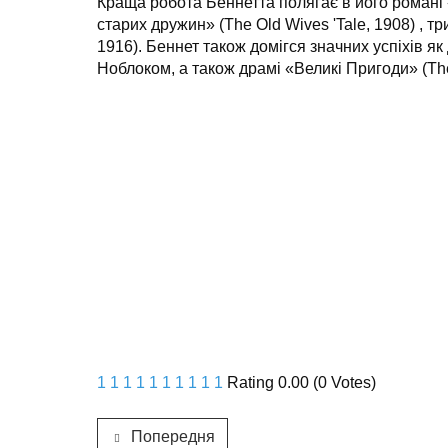
Краща робота Беннетта полягає в його романі «П
старих дружин» (The Old Wives 'Tale, 1908) , тр
1916). Беннет також домігся значних успіхів як
Ноблоком, а також драмі «Великі Пригоди» (The
1
1
1
1
1
1
1
1
1
1
Rating 0.00 (0 Votes)
Попередня