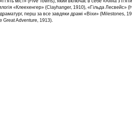
'ять міст» (Five Towns), який включає в себе «Анна з п'яти 
илогія «Клеехенгер» (Clayhanger, 1910), «Гільда ​​Лесвейс» (H
 драматург, перш за все завдяки драмі «Віхи» (Milestones, 1
 Great Adventure, 1913).