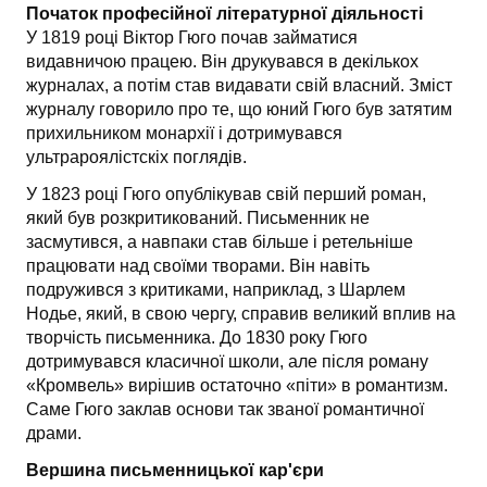
Початок професійної літературної діяльності
У 1819 році Віктор Гюго почав займатися
видавничою працею. Він друкувався в декількох
журналах, а потім став видавати свій власний. Зміст
журналу говорило про те, що юний Гюго був затятим
прихильником монархії і дотримувався
ультрароялістскіх поглядів.
У 1823 році Гюго опублікував свій перший роман,
який був розкритикований. Письменник не
засмутився, а навпаки став більше і ретельніше
працювати над своїми творами. Він навіть
подружився з критиками, наприклад, з Шарлем
Нодье, який, в свою чергу, справив великий вплив на
творчість письменника. До 1830 року Гюго
дотримувався класичної школи, але після роману
«Кромвель» вирішив остаточно «піти» в романтизм.
Саме Гюго заклав основи так званої романтичної
драми.
Вершина письменницької кар'єри