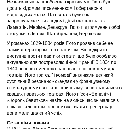
Незважаючи на проблеми з критиками, Гюго був
досить відомим письменником і обертався в
відповідних колах. На свята в будинок
запрошувалися такі відомі діячі мистецтва, як
Ламартін, Меріме, Делакруа. Гюго підтримував добрі
стосунки з Лістом, Шатобрианом, Берліозом.
У романах 1829-1834 років Гюго проявив себе не
тільки літератором, а й політиком. Він відкрито
виступив проти практики страти, що було особливо
актуально для постреволюційної Франції.З 1834 по
1843 році письменник працював, в основному, для
театрів. Його трагедії і комедії викликали великий
суспільний резонанс - скандали у французькому
літературному світі, але, при цьому, вони ставилися в
кращих паризьких театрах. Його п'єси «Ернані» і
«Король бавиться» навіть на якийсь час знімалися з
показів, але потім їх знову включали в репертуар, і
вони мали шалений успіх.
Останніми роками