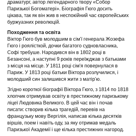
драматург, автор легендарного твору «Собор
Паризької Богоматері». Біографія Гюго досить
цікава, так як він жив в неспокійний час європейських
буржуазних революцій.
Походження та освіта
Віктор Гюго був молодшим в сім'ї генерала Жозефа
Гюго і роялісткой, дочки багатого судновласника,
Софі требуше. Народився він в 1802 році в
Безансоні, а наступні 9 років переїжджав з батьками
з місця на місце. У 1811 році сім'я повернулася в
Париж. У 1813 році батьки Віктора розлучилися, і
молодший син залишився жити з матір'ю.
Згідно короткої біографії Віктора Гюго, з 1814 по 1818
хлопчик отримував освіту в престижному паризькому
ліцеї Людовика Великого. В цей час він і почав
писати: створив кілька трагедій, перевів на
французьку мову Вергілія, написав кілька десятків
віршів, поем і навіть оду, за яку отримав медаль
Паризької Академії і ще кілька престижних нагород.