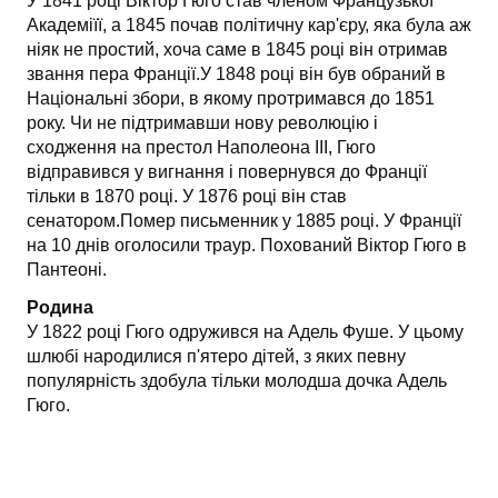
У 1841 році Віктор Гюго став членом Французької
Академіїї, а 1845 почав політичну кар'єру, яка була аж
ніяк не простий, хоча саме в 1845 році він отримав
звання пера Франції.У 1848 році він був обраний в
Національні збори, в якому протримався до 1851
року. Чи не підтримавши нову революцію і
сходження на престол Наполеона III, Гюго
відправився у вигнання і повернувся до Франції
тільки в 1870 році. У 1876 році він став
сенатором.Помер письменник у 1885 році. У Франції
на 10 днів оголосили траур. Похований Віктор Гюго в
Пантеоні.
Родина
У 1822 році Гюго одружився на Адель Фуше. У цьому
шлюбі народилися п'ятеро дітей, з яких певну
популярність здобула тільки молодша дочка Адель
Гюго.