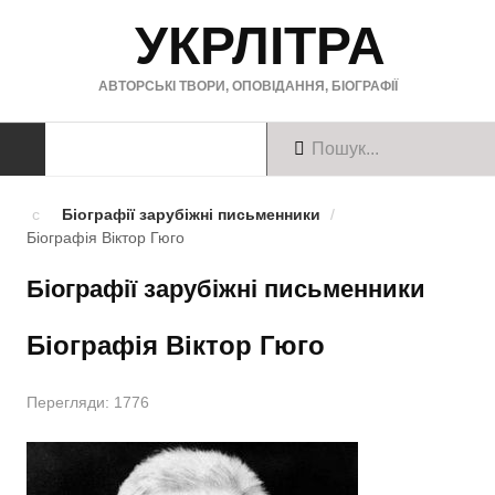
УКРЛІТРА
АВТОРСЬКІ ТВОРИ, ОПОВІДАННЯ, БІОГРАФІЇ
ТВОРИ
Біографії зарубіжні письменники
/
Біографія Віктор Гюго
Твори українською
Біографії зарубіжні письменники
Твори англійською
Біографія Віктор Гюго
Твори німецькою
БІОГРАФІЇ
Перегляди: 1776
Українські письменники
Зарубіжні письменники