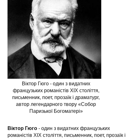
АНАЛІЗ ТВОРІВ
Аналіз творів українських пісменників
Аналіз творів зарубіжних пісменників
Віктор Гюго - один з видатних
французьких романістів XIX століття,
письменник, поет, прозаїк і драматург,
автор легендарного твору «Собор
Паризької Богоматері»
Віктор Гюго
- один з видатних французьких
романістів XIX століття, письменник, поет, прозаїк і