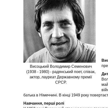
Ви
пре
Висоцький Володимир Семенович
(1938 - 1980) - радянський поет, співак,
Дит
актор, лауреат Державному премії
Вол
СРСР.
май
вій
батька в Німеччині. В кінці 1949 року повертає
Навчання, перші ролі