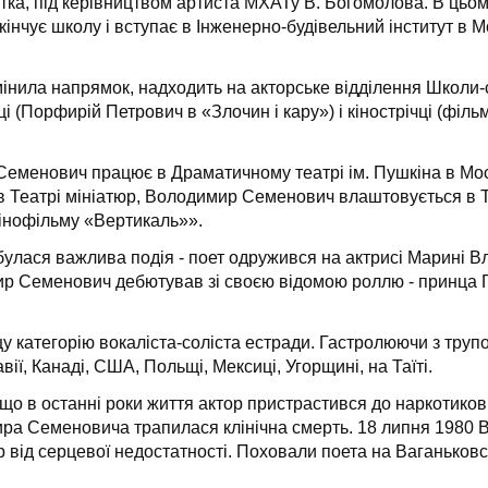
тка, під керівництвом артиста МХАТу В. Богомолова. В цьом
чує школу і вступає в Інженерно-будівельний інститут в Мос
змінила напрямок, надходить на акторське відділення Школи
(Порфирій Петрович в «Злочин і кару») і кінострічці (фільм
Семенович працює в Драматичному театрі ім. Пушкіна в Мос
Театрі мініатюр, Володимир Семенович влаштовується в Теа
кінофільму «Вертикаль»».
булася важлива подія - поет одружився на актрисі Марині Вл
ир Семенович дебютував зі своєю відомою роллю - принца Г
у категорію вокаліста-соліста естради. Гастролюючи з тру
вії, Канаді, США, Польщі, Мексиці, Угорщині, на Таїті.
, що в останні роки життя актор пристрастився до наркотиков
мира Семеновича трапилася клінічна смерть. 18 липня 1980 В
від серцевої недостатності. Поховали поета на Ваганьковс