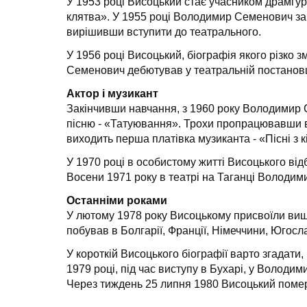
У 1953 році Висоцький стає учасником драмгур
клятва». У 1955 році Володимир Семенович закін
вирішивши вступити до театрального.
У 1956 році Висоцький, біографія якого різко 
Семенович дебютував у театральній постановці 
Актор і музикант
Закінчивши навчання, з 1960 року Володимир 
пісню - «Татуювання». Трохи пропрацювавши в 
виходить перша платівка музиканта - «Пісні з 
У 1970 році в особистому житті Висоцького від
Восени 1971 року в театрі на Таганці Володим
Останніми роками
У лютому 1978 року Висоцькому присвоїли вищ
побував в Болгарії, Франції, Німеччини, Югосла
У короткій Висоцького біографії варто згадати
1979 році, під час виступу в Бухарі, у Володи
Через тиждень 25 липня 1980 Висоцький помер 