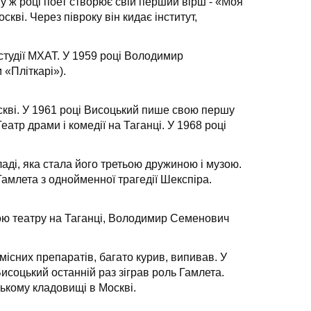
у ж році поет створює свій перший вірш - «Моя
кві. Через півроку він кидає інститут,
-студії МХАТ. У 1959 році Володимир
 «Пліткарі»).
кві. У 1961 році Висоцький пише свою першу
тр драми і комедії на Таганці. У 1968 році
аді, яка стала його третьою дружиною і музою.
амлета з однойменної трагедії Шекспіра.
пою театру на Таганці, Володимир Семенович
місних препаратів, багато курив, випивав. У
исоцький останній раз зіграв роль Гамлета.
ькому кладовищі в Москві.