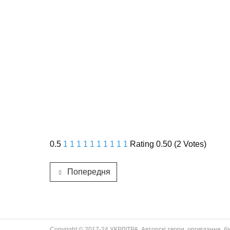
0.5
1
1
1
1
1
1
1
1
1
1
Rating 0.50 (2 Votes)
Попередня
Copyright © 2017-24 УКРЛІТРА. Авторскі твори, оповідання, біог