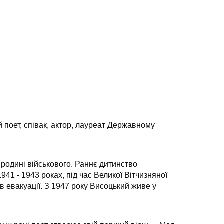
й поет, співак, актор, лауреат Державному
родині військового. Раннє дитинство
41 - 1943 роках, під час Великої Вітчизняної
в евакуації. З 1947 року Висоцький живе у