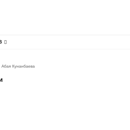
В
я Абая Кунанбаева
и