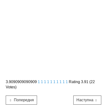
3.9090909090909
1
1
1
1
1
1
1
1
1
1
Rating 3.91 (22
Votes)
Попередня
Наступна