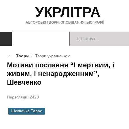
УКРЛІТРА
АВТОРСЬКІ ТВОРИ, ОПОВІДАННЯ, БІОГРАФІЇ
ТВОРИ
Твори
/
Твори українською
Мотиви послання “І мертвим, і
Твори українською
живим, і ненародженним”,
Твори англійською
Шевченко
Твори німецькою
Перегляди: 2429
БІОГРАФІЇ
Шевченко Тарас
Українські письменники
Зарубіжні письменники