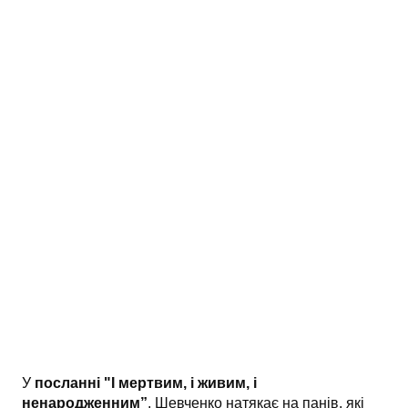
АНАЛІЗ ТВОРІВ
Аналіз творів українських пісменників
Аналіз творів зарубіжних пісменників
У
посланні "І мертвим, і живим, і
ненародженним”
, Шевченко натякає на панів, які