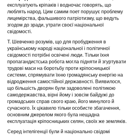
експлуатують кріпаків і водночас говорять, що
люблять народ. Цим самим поет порушує проблему
лицемірства, фальшивого патріотизму, що ведуть
згодом до зради, утрати своєї національної
свідомості.
Т. Шевченко розумів, що для пробудження в
українському народі національної і політичної
свідомості потрібні освічені люди. Тільки їхня
пропагандистська робота могла підняти й згуртувати
трудові маси на боротьбу проти кріпосницької
системи, спрямувати їхню громадянську енергію на
відродження самостійної державності. Виявилося,
що більшість дворян були за­доволені політикою
самодержавства, вірні йому і зовсім байдужі до
громадських справ свого краю, його минулого й
сучасного. Їх ці­кавило тільки особисте збагачення,
основним джерелом якого була нещадна
експлуатація кріпосницьких селян, своїх же земляків.
Серед інтелігенції були й національно свідомі