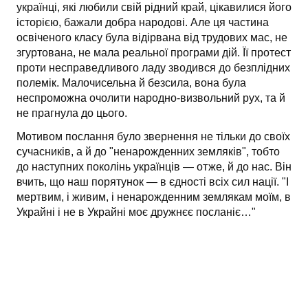
українці, які любили свій рідний край, цікавилися його
історією, бажали доб­ра народові. Але ця частина
освіченого класу була відірвана від трудових мас, не
згуртована, не мала реальної програми дій. Її протест
проти несправедливого ладу зводився до безплідних
полемік. Малочисельна й безсила, вона була
неспроможна очолити народно-визвольний рух, та й
не прагнула до цього.
Мотивом послання було звернення не тільки до своїх
сучасників, а й до "ненарожденних земляків", тобто
до наступних поколінь українців — отже, й до нас. Він
вчить, що наш поря­тунок — в єдності всіх сил нації. "І
мертвим, і живим, і ненарожденним землякам моїм, в
Украйні і не в Украйні моє дружнєє посланіє…"