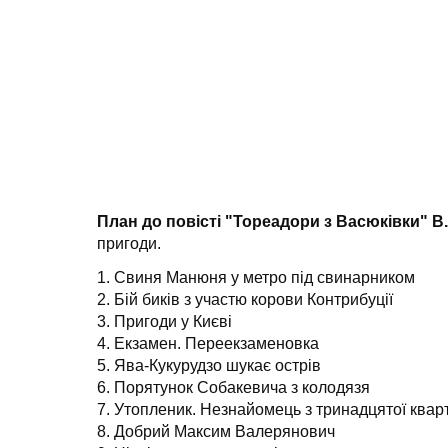
План до повісті "Тореадори з Васюківки" В
пригоди.
1. Свиня Манюня у метро під свинарником
2. Бій биків з участю корови Контрибуції
3. Пригоди у Києві
4. Екзамен. Переекзаменовка
5. Ява-Кукурудзо шукає острів
6. Порятунок Собакевича з колодязя
7. Утопленик. Незнайомець з тринадцятої квар
8. Добрий Максим Валерянович