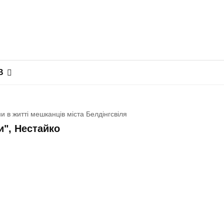
В
и в житті мешканців міста Белдінгсвіля
и", Нестайко