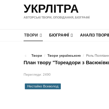
УКРЛІТРА
АВТОРСЬКІ ТВОРИ, ОПОВІДАННЯ, БІОГРАФІЇ
ТВОРИ
БІОГРАФІЇ
АНАЛІЗ ТВОРІ
Твори
/
Твори українською
/
Роль Полліанн
План твору "Тореадори з Васюківк
Перегляди: 2490
Нестайко Всеволод