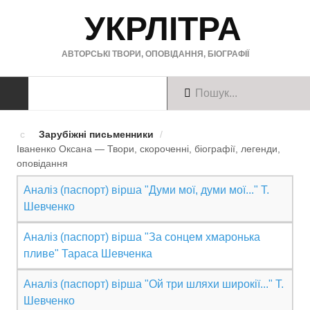
УКРЛІТРА
АВТОРСЬКІ ТВОРИ, ОПОВІДАННЯ, БІОГРАФІЇ
ТВОРИ
Зарубіжні письменники
/
Іваненко Оксана — Твори, скороченні, біографії, легенди,
Твори українською
оповiдання
Твори англійською
Аналіз (паспорт) вірша "Думи мої, думи мої..." Т.
Шевченко
Твори німецькою
Аналіз (паспорт) вірша "За сонцем хмаронька
БІОГРАФІЇ
пливе" Тараса Шевченка
Українські письменники
Аналіз (паспорт) вірша "Ой три шляхи широкії..." Т.
Шевченко
Зарубіжні письменники