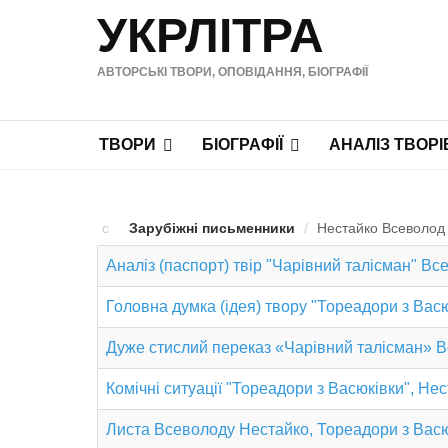
УКРЛІТРА
АВТОРСЬКІ ТВОРИ, ОПОВІДАННЯ, БІОГРАФІЇ
ТВОРИ
БІОГРАФІЇ
АНАЛІЗ ТВОРІ
Зарубіжні письменники
/
Нестайко Всеволод 
Аналіз (паспорт) твір "Чарівний талісман" В
Головна думка (ідея) твору "Тореадори з Вас
Дуже стислий переказ «Чарівний талісман» 
Комічні ситуації "Тореадори з Васюківки", Не
Листа Всеволоду Нестайко, Тореадори з Вас