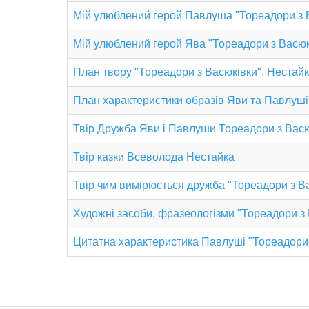
Мій улюблений герой Павлуша "Тореадори з 
Мій улюблений герой Ява "Тореадори з Васюк
План твору "Тореадори з Васюківки", Нестай
План характеристики образів Яви та Павлуші
Твір Дружба Яви і Павлуши Тореадори з Вас
Твір казки Всеволода Нестайка
Твір чим вимірюється дружба "Тореадори з В
Художні засоби, фразеологізми "Тореадори з 
Цитатна характеристика Павлуші "Тореадори 