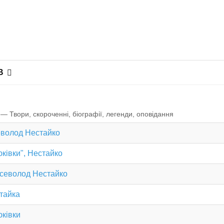
В
— Твори, скороченні, біографії, легенди, оповiдання
севолод Нестайко
юківки", Нестайко
Всеволод Нестайко
стайка
юківки