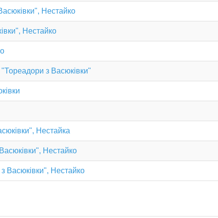
Васюківки", Нестайко
івки", Нестайко
ко
 "Тореадори з Васюківки"
юківки
асюківки", Нестайка
Васюківки", Нестайко
з Васюківки", Нестайко