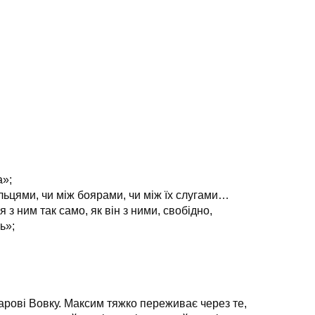
а»;
ольцями, чи між боярами, чи між їх слугами…
з ним так само, як він з ними, свобідно,
ь»;
гарові Вовку. Максим тяжко переживає через те,