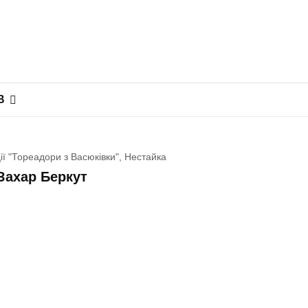
В
ії "Тореадори з Васюківки", Нестайка
Захар Беркут