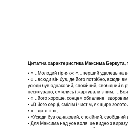
Цитатна характеристика Максима Беркута, т
• «…Молодий гірняк»; «…перший удалець на вс
• «…всюди він був, де його потрібно, всюди вм
усюди був однаковий, спокійний, свобідний в ру
несилувано, сміялись і жартували з ним. …Боя
• «…його хороше, сонцем обпалене і здоровим
• «В його серці, смілім і чистім, як щире золот
• «…дитя гір»;
• «Усюди був однаковий, спокійний, свобідний в
• Для Максима над усе воля, це видно з виразу