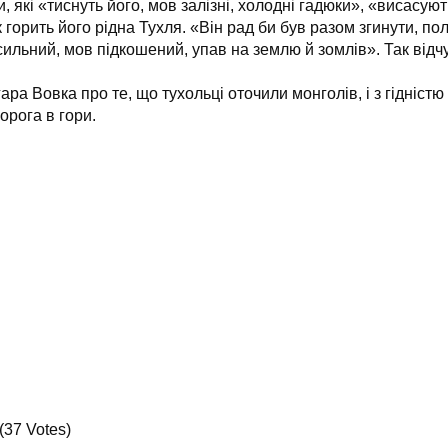
які «тиснуть його, мов залізні, холодні гадюки», «висасують»
к горить його рідна Тухля. «Він рад би був разом згинути, пол
сильний, мов підкошений, упав на землю й зомлів». Так від
а Вовка про те, що тухольці оточили монголів, і з гідністю
орога в гори.
(37 Votes)