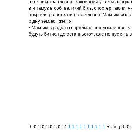
що з ним трапилося. Закований у тяжкі ланцюги, 
він тамує в собі великий біль, спостерігаючи, я
покрівля рідної хати повалилася, Максим «без
рідну землю і життя.
• Максим з радістю сприймає повідомлення Тугар
будуть битися до останнього», але не пустять в
3.8513513513514
1
1
1
1
1
1
1
1
1
1
Rating 3.85 