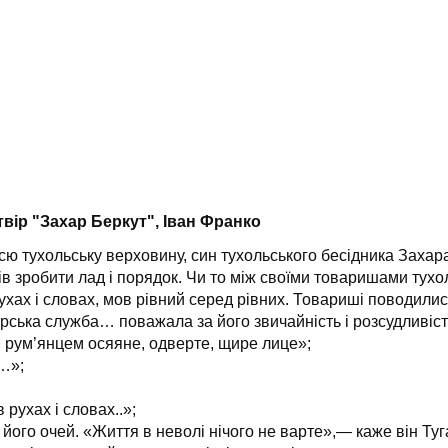
вір "Захар Беркут", Іван Франко
ю тухольську верховину, син тухольського бесідника Захар
ів зробити лад і порядок. Чи то між своїми товаришами тух
хах і словах, мов рівний серед рівних. Товариші поводилися 
рська служба… поважала за його звичайність і розсудливіст
 рум’янцем осяяне, одверте, щире лице»;
о…»;
 рухах і словах..»;
 його очей. «Життя в неволі нічого не варте»,— каже він Ту