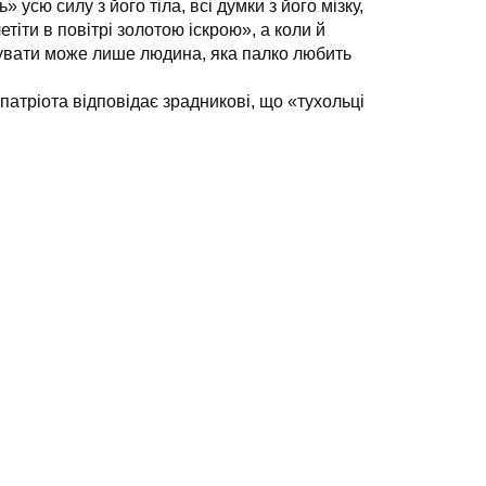
 усю силу з його тіла, всі думки з його мізку,
етіти в повітрі золотою іскрою», а коли й
чувати може лише людина, яка палко любить
 патріота відповідає зрадникові, що «тухольці