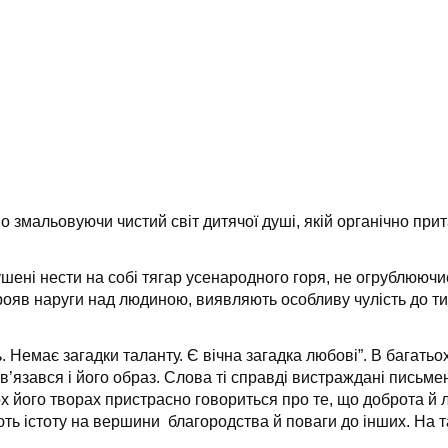
во змальовуючи чистий світ дитячої душі, якій органічно пр
мушені нести на собі тягар усенародного горя, не огрублююч
ояв наруги над людиною, виявляють особливу чулість до тих
. Немає загадки таланту. Є вічна загадка любові”. В багатьо
в’язався і його образ. Слова ті справді вистраждані письменн
ох його творах пристрасно говориться про те, що доброта й
ють істоту на вершини благородства й поваги до інших. На т