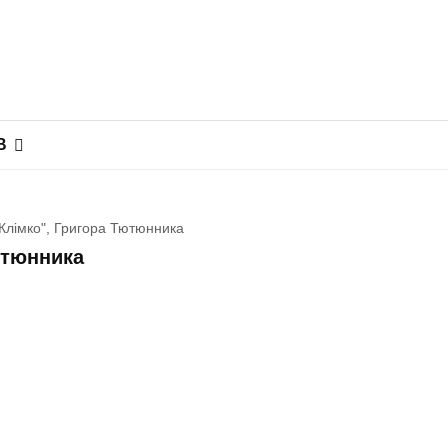
В
 "Клімко", Григора Тютюнника
Тютюнника