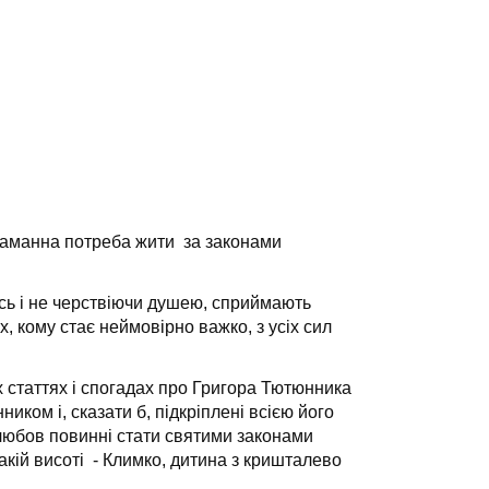
итаманна потреба жити за законами
ись і не черствіючи душею, сприймають
, кому стає неймовірно важко, з усіх сил
х статтях і спогадах про Григора Тютюнника
иком і, сказати б, підкріплені всією його
 любов повинні стати святими законами
акій висоті - Климко, дитина з кришталево