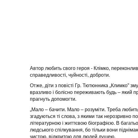
Автор любить свого героя - Клімко, переконли
справедливості, чуйності, доброти.
Отже, діти з повісті Гр. Тютюнника „Климко” з
вразливо і болісно переживають будь – який пр
прагнуть допомогти.
„Мало – бачити. Мало – розуміти. Треба любить
згадуються ті слова, з якими так нерозривно по
літературною і життєвою біографією. В багать
людського спілкування, бо тільки вони підніма
чистою, відкритою для людей душею.