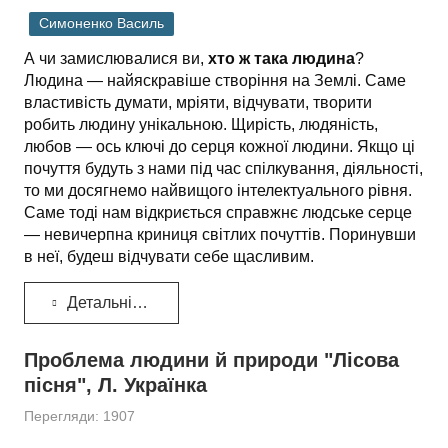
Симоненко Василь
А чи замислювалися ви,
хто ж така людина
?
Людина — найяскравіше створіння на Землі. Саме
властивість думати, мріяти, відчувати, творити
робить людину унікальною. Щирість, людяність,
любов — ось ключі до серця кожної людини. Якщо ці
почуття будуть з нами під час спілкування, діяльності,
то ми досягнемо найвищого інтелектуального рівня.
Саме тоді нам відкриється справжнє людське серце
— невичерпна криниця світлих почуттів. Поринувши
в неї, будеш відчувати себе щасливим.
Детальніше...
Проблема людини й природи "Лісова
пісня", Л. Українка
Перегляди: 1907