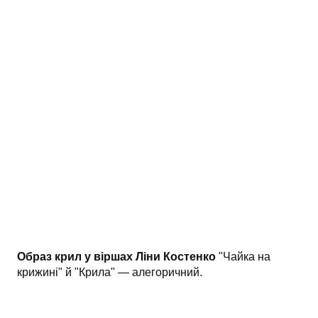
АНАЛІЗ ТВОРІВ
Аналіз творів українських пісменників
Аналіз творів зарубіжних пісменників
Образ крил у віршах Ліни Костенко
"Чайка на
крижині" й "Крила" — алегоричний.