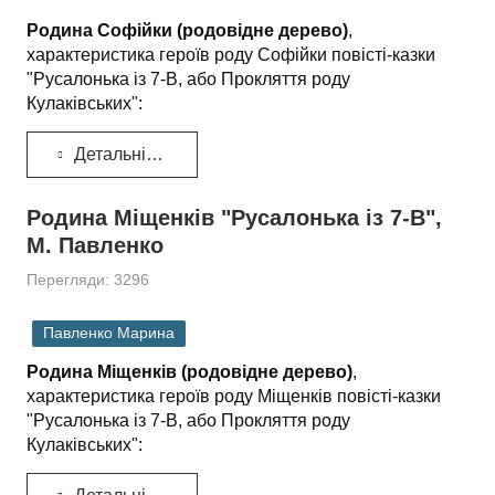
Родина Софійки (родовідне дерево)
,
характеристика героїв роду Софійки повісті-казки
"Русалонька із 7-В, або Прокляття роду
Кулаківських":
Детальніше...
Родина Міщенків "Русалонька iз 7-В",
М. Павленко
Перегляди: 3296
Павленко Марина
Родина Міщенків (родовідне дерево)
,
характеристика героїв роду Міщенків повісті-казки
"Русалонька із 7-В, або Прокляття роду
Кулаківських":