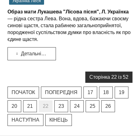
Українка Леся
Образ мати Лукашева "Лісова пісня", Л. Українка
— рідна сестра Лева. Вона, вдова, бажаючи своєму
синові щастя, стала рабинею загальноприйнятої,
породженої суспільством думки про власність як про
єдине щастя.
Детальніше...
Сторінка 22 із 52
ПОЧАТОК
ПОПЕРЕДНЯ
17
18
19
20
21
22
23
24
25
26
НАСТУПНА
КІНЕЦЬ