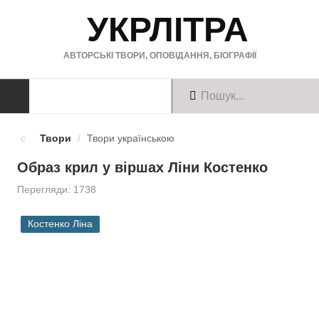
УКРЛІТРА
АВТОРСЬКІ ТВОРИ, ОПОВІДАННЯ, БІОГРАФІЇ
ТВОРИ
Твори
/
Твори українською
Твори українською
Образ крил у віршах Ліни Костенко
Перегляди: 1738
Твори англійською
Твори німецькою
Костенко Ліна
БІОГРАФІЇ
Українські письменники
Зарубіжні письменники