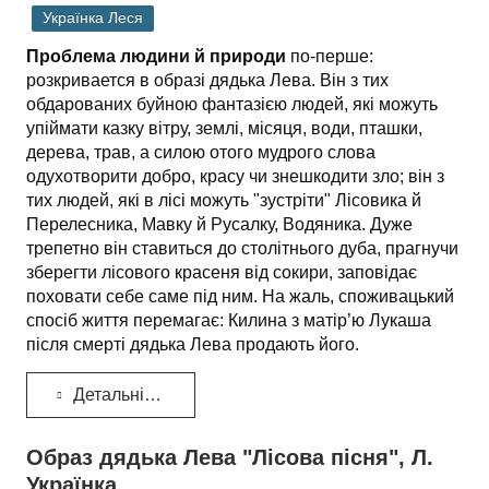
Українка Леся
Проблема людини й природи
по-перше:
розкривается в образі дядька Лева. Він з тих
обдарованих буйною фантазією людей, які можуть
упіймати казку вітру, землі, місяця, води, пташки,
дерева, трав, а силою отого мудрого слова
одухотворити добро, красу чи знешкодити зло; він з
тих людей, які в лісі можуть "зустріти" Лісовика й
Перелесника, Мавку й Русалку, Водяника. Дуже
трепетно він ставиться до столітнього дуба, прагнучи
зберегти лісового красеня від сокири, заповідає
поховати себе саме під ним. На жаль, споживацький
спосіб життя перемагає: Килина з матір’ю Лукаша
після смерті дядька Лева продають його.
Детальніше...
Образ дядька Лева "Лісова пісня", Л.
Українка