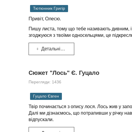
Тютюнник Григір
Привіт, Олесю.
Пишу
листа, тому що тебе
називають
дивним
,
і
згоджуюся з твоїми односельцями, це підкреслює
Детальніше...
Сюжет "Лось" Є. Гуцало
Перегляди: 1436
Гуцало Євген
Твір починається з опису лося. Лось жив у запо
Далі ми дізнаємось, що потрапивши у річку навес
відпускали.