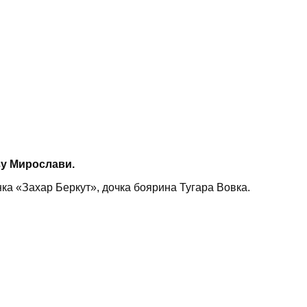
зу Мирослави.
нка «Захар Беркут», дочка боярина Тугара Вовка.