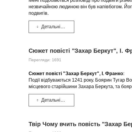
Мені подобаються розповіді про подвиги різних
незвичайною людиною він був
напівбогом
. Йо
подвигів.
Детальніше...
Сюжет повісті "Захар Беркут", І. Ф
Перегляди: 1691
Сюжет повісті "Захар Беркут", І. Франко
:
Події відбуваються 1241 року. Боярин Тугар В
місцевого старійшини Захара Беркута, та боярс
Детальніше...
Твір Чому вчить повість "Захар Бер