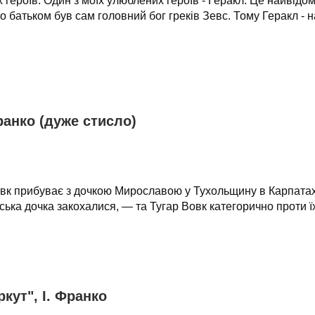
 героїв. Один з моїх улюблених героїв - Геракл. Це найвід
го батьком був сам головний бог греків Зевс. Тому Геракл - 
ранко (дуже стисло)
овк прибуває з дочкою Мирославою у Тухольщину в Карпатах
ька дочка закохалися, — та Тугар Вовк категорично проти їх
кут", І. Франко