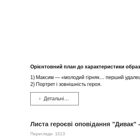
Орієнтовний план до характеристики обра
1) Максим — «молодий гірняк… перший удалец
2) Портрет і зовнішність героя.
Детальніше...
Листа героєві оповідання "Дивак"
Перегляди: 1513