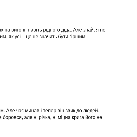
х на вигоні, навіть рідного діда.
Але знай, я не
м, як усі – це не значить бути гіршим!
м. Але час минав і тепер він звик до людей.
боровся, але ні річка, ні міцна крига його не