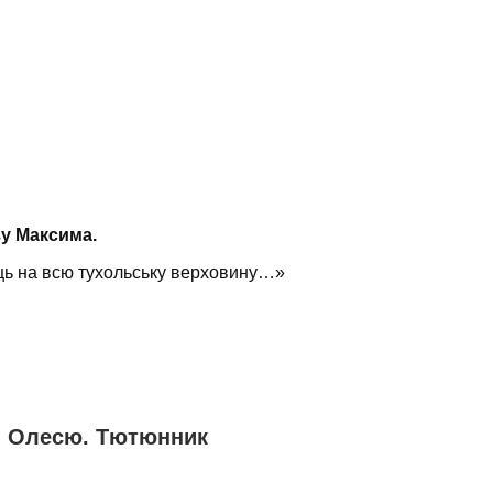
зу Максима.
ь на всю тухольську верховину…»
 - Олесю. Тютюнник