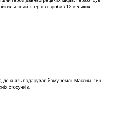
оміший герой давньогрецьких міфів.
Геракл був
найсильніший з героїв і зробив 12 великих
, де князь подарував йому землі. Максим, син
ніх стосунків.