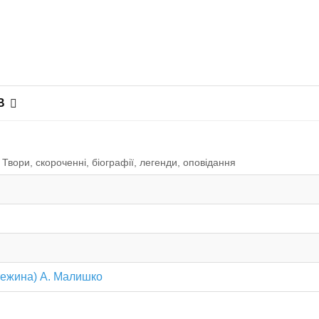
В
вори, скороченні, біографії, легенди, оповiдання
Стежина) А. Малишко