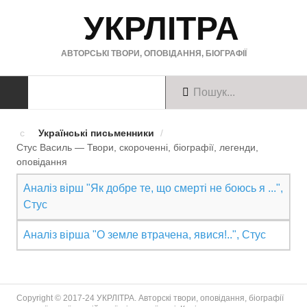
УКРЛІТРА
АВТОРСЬКІ ТВОРИ, ОПОВІДАННЯ, БІОГРАФІЇ
ТВОРИ
Українські письменники
/
Стус Василь — Твори, скороченні, біографії, легенди,
Твори українською
оповiдання
Твори англійською
Аналіз вірш "Як добре те, що смерті не боюсь я ...",
Стус
Твори німецькою
Аналіз вірша "О земле втрачена, явися!..", Стус
БІОГРАФІЇ
Українські письменники
Copyright © 2017-24 УКРЛІТРА. Авторскі твори, оповідання, біографії
Зарубіжні письменники