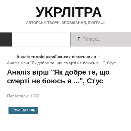
УКРЛІТРА
АВТОРСЬКІ ТВОРИ, ОПОВІДАННЯ, БІОГРАФІЇ
ТВОРИ
Аналіз творів українських пісменників
/
Аналіз вірш "Як добре те, що смерті не боюсь я ...", Стус
Твори українською
Аналіз вірш "Як добре те, що
смерті не боюсь я ...", Стус
Твори англійською
Твори німецькою
Перегляди: 1558
БІОГРАФІЇ
Стус Василь
Українські письменники
Зарубіжні письменники