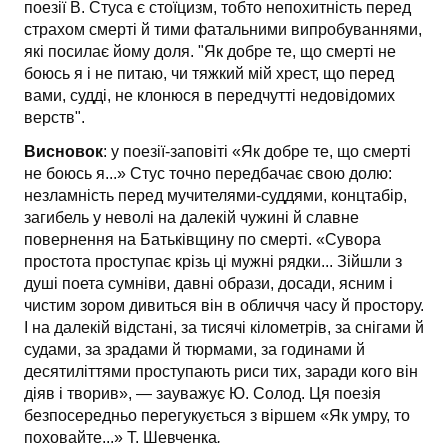
поезії В. Стуса є стоїцизм, тобто непохитність перед
страхом смерті й тими фаталь­ними випробуваннями,
які посилає йому доля. "Як добре те, що смерті не
боюсь я і не питаю, чи тяжкий мій хрест, що перед
вами, судді, не клонюся в перед­чутті недовідомих
верств".
Висновок
: у поезії-заповіті «Як добре те, що смерті
не боюсь я...» Стус точно передбачає свою долю:
незламність перед мучителями-суддями, концтабір,
загибель у неволі на далекій чужині й славне
повернення на Батьківщину по смерті. «Сувора
простота проступає крізь ці мужні рядки... Зійшли з
душі поета сумніви, давні образи, досади, ясним і
чистим зором дивиться він в обличчя часу й простору.
І на далекій відстані, за тисячі кілометрів, за снігами й
судами, за зрадами й тюрмами, за годинами й
десятиліттями проступають риси тих, заради кого він
діяв і творив», — зауважує Ю. Солод. Ця поезія
безпосередньо перегукується з віршем «Як умру, то
поховайте...» Т. Шевченка
.