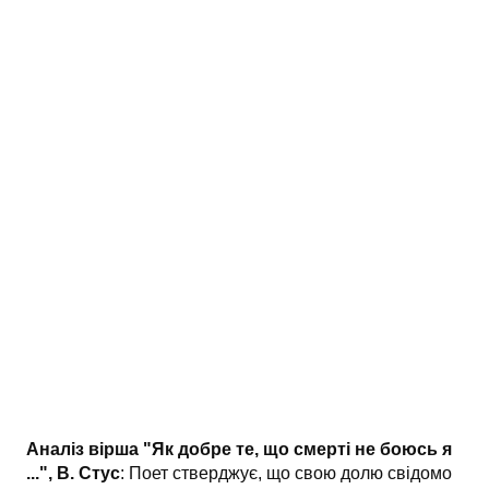
АНАЛІЗ ТВОРІВ
Аналіз творів українських пісменників
Аналіз творів зарубіжних пісменників
Аналіз вірша "Як добре те, що смерті не боюсь я
...", В. Стус
: Поет стверджує, що свою долю свідомо