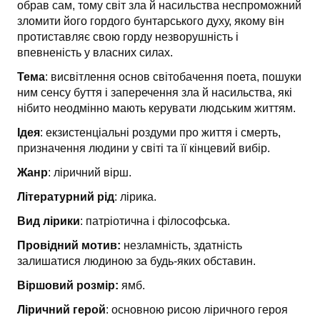
обрав сам, тому світ зла й насильства неспроможний
зломити його гордого бунтарського духу, якому він
протистав­ляє свою горду незворушність і
впевненість у власних силах.
Тема
: висвітлення основ світобачення поета, пошуки
ним сенсу буття і заперечення зла й насильства, які
нібито неодмінно мають керувати людським життям.
Ідея
: екзистенціальні роздуми про життя і смерть,
призначення людини у світі та її кінцевий вибір.
Жанр
: ліричний вірш.
Літературний рід
: лірика.
Вид лірики
: патріотична і філософська.
Провідний мотив:
незламність, здатність
залишатися людиною за будь-яких обставин.
Віршовий розмір:
ямб.
Ліричний герой
: основною рисою ліричного героя