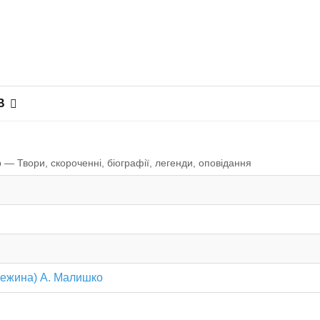
В
 — Твори, скороченні, біографії, легенди, оповiдання
Стежина) А. Малишко