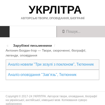
УКРЛІТРА
АВТОРСЬКІ ТВОРИ, ОПОВІДАННЯ, БІОГРАФІЇ
ТВОРИ
Зарубіжні письменники
/
Антонич Богдан-Ігор — Твори, скороченні, біографії,
Твори українською
легенди, оповiдання
Твори англійською
Аналіз новели "Три зозулі з поклоном", Тютюнник
Твори німецькою
Аналіз оповідання "Зав’язь", Тютюнник
БІОГРАФІЇ
Українські письменники
Copyright © 2017-24 УКРЛІТРА. Авторскі твори, оповідання, біографії
на української, англійської, німецької мові. Копіювання суворо
заборонено.
Зарубіжні письменники