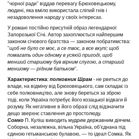
"чорної ради" віддав перевагу Брюховецькому,
людині, яка вміло використала сліпий гнів і
незадоволення народу у своїх інтересах.
У романі постійно присутній образ легендарної
Запорозької Січі. Автор захоплюється найпершим
законом січового братства — законом побратимства:
"
щоб не було се моє, а се твоє, а все вкупі; щоб
помагать один одному в усякій пригоді, щоб
менший старшому був вірним слугою, а старший
меншому — рідним батьком
".
Характеристика
:
полковник Шрам
- не рветься до
влади, на відміну від Брюховецького, сам складає із
себе полковництво, але знову береться за зброю
тоді, коли Україна потребує його козацької відваги й
розуму. Як негативне в його образі слід відзначити
дещо зверхнє ставлення до простолюду.
Сомко
П. Куліш виводить мудрим державним діячем.
Соборна, незалежна, вільна Укра­їна, об’єднана під
єдиною гетьманською булавою, — то ідеал Сомка. Як