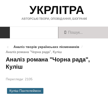
УКРЛІТРА
АВТОРСЬКІ ТВОРИ, ОПОВІДАННЯ, БІОГРАФІЇ
ТВОРИ
Аналіз творів українських пісменників
/
Аналіз романа "Чорна рада", Куліш
Твори українською
Аналіз романа "Чорна рада",
Куліш
Твори англійською
Твори німецькою
Перегляди: 2105
БІОГРАФІЇ
Куліш Пантелеймон
Українські письменники
Зарубіжні письменники