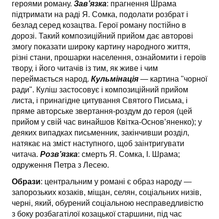
героями роману.
Зав’язка
: прагнення Шрама
підтримати на раді Я. Сомка, по­долати розбрат і
безлад серед козацтва. Герої роману постійно в
дорозі. Такий ком­позиційний прийом дає авторові
змогу показати широку картину народного життя,
різні стани, прошарки населення, ознайомити і героїв
твору, і його читачів із тим, як живе і чим
переймається народ.
Кульмінація
— картина "чорної
ради". Куліш застосовує і компо­зиційний прийом
листа, і принагідне цитування Святого Письма, і
пряме авторське звертання-роздум до героя (цей
прийом у свій час винайшов Квітка-Основ’яненко); у
деяких випадках письменник, закінчивши розділ,
натякає на зміст наступного, щоб заінтригувати
читача.
Розв’язка
: смерть Я. Сомка, І. Шрама;
одруження Петра з Ле­сею.
Образи
: центральним у романі є образ народу —
запорозьких козаків, міщан, селян, соціальних низів,
черні, який, обурений соціальною несправедливістю
з боку розбагатілої козацької старшини, під час