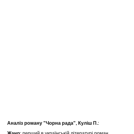
АНАЛІЗ ТВОРІВ
Аналіз творів українських пісменників
Аналіз творів зарубіжних пісменників
Аналіз роману "Чорна рада", Куліш П.
:
Жанр
: перший в українській літературі роман.