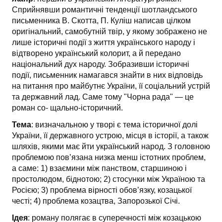
Сприйнявши романтичні тенденції шотландського
письменника В. Скотта, П. Куліш написав цілком
оригінальний, самобутній твір, у якому зображено не
лише історичні події з життя українського народу і
відтворено український колорит, а й передано
національний дух народу. Зобразивши історичні
події, письменник намагався знайти в них відповідь
на питання про майбутнє України, її соціальний устрій
та державний лад. Саме тому "Чорна рада" — це
роман со- щально-історичний.
Тема
: визначальною у творі є тема історичної долі
України, її дер­жавного устрою, місця в історії, а також
шляхів, якими має йти український народ. З головною
проблемою пов’язана низка менш істотних проблем,
а саме: 1) взаємини між панством, старшиною і
простолюдом, біднотою; 2) стосунки між Україною та
Росією; 3) проблема вірності обов’язку, козацької
честі; 4) проблема козацтва, Запорозької Січі.
Ідея
: роману полягає в суперечності між козацькою