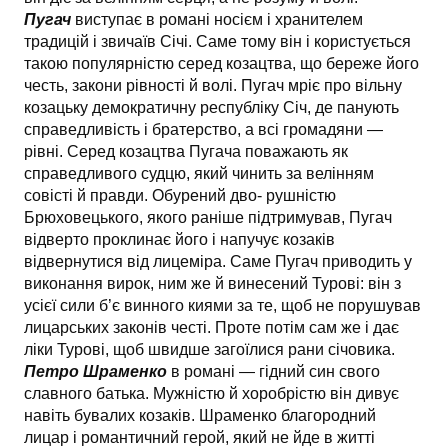
Пугач
виступає в романі носієм і хранителем
традицій і звичаїв Січі. Саме тому він і користується
такою популярністю серед козацтва, що береже його
честь, закони рівності й волі. Пугач мріє про вільну
козацьку демократичну республіку Січ, де панують
справедливість і братерство, а всі громадяни —
рівні. Серед козацтва Пугача по­важають як
справедливого судцю, який чинить за велінням
совісті й правди. Обурений дво- рушністю
Брюховецького, якого раніше підтримував, Пугач
відверто проклинає його і на­пучує козаків
відвернутися від лицеміра. Саме Пугач приводить у
виконання вирок, ним же й винесений Турові: він з
усієї сили б’є винного киями за те, щоб не порушував
лицарських законів честі. Проте потім сам же і дає
ліки Турові, щоб швидше загоїлися рани січовика.
Петро Шраменко
в романі — гідний син свого
славного батька. Мужністю й хоробрістю він дивує
навіть бувалих козаків. Шраменко благородний
лицар і романтичний герой, який не йде в житті