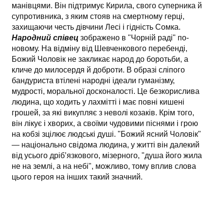
манівцями. Він підтримує Кирила, свого суперника й
супротивника, з яким стояв на смертному герці,
захищаючи честь дівчини Лесі і гідність Сомка.
Народний співец
зображено в "Чорній раді" по-
новому. На відміну від Шевченкового перебенді,
Божий Чоловік не закликає народ до боротьби, а
кличе до милосердя й доброти. В образі сліпого
бандуриста втілені народні ідеали гуманізму,
мудрості, моральної досконалості. Це безкорислива
людина, що ходить у лахмітті і має повні кишені
грошей, за які викупляє з неволі козаків. Крім того,
він лікує і хворих, а своїми чудовими піснями і грою
на кобзі зцілює людські душі. "Божий ясний Чоловік"
— національно свідома людина, у житті він далекий
від усього дріб’язкового, мізерного, "душа його жила
не на землі, а на небі", можливо, тому вплив слова
цього героя на інших такий значний.