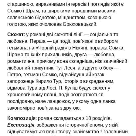
старшиною, виразниками інтересів і поглядів якої є
Сомко і Шрам, та широкими народними масами:
селян­ською біднотою, міщанством, козацькою
голотою, яких очолював Брюховецький.
Сюжет
: у романі дві сюжетні лінії — соціальна та
любовна. Перша — це події, пов’язані з вибором
гетьмана на «Чорній раді» в Ніжині, поразка Сомка,
Шрама та їхніх прихильників, друга — любовна,
романтична, причому вона складніша, ніж звичайний
любовний трикутник. Тут Леся, а з другого боку —
Петро, гетьман Сомко, відчайдушний козак-
запорожець Кирило Тур, історія з викра­данням,
відмова Тура від Лесі. П. Куліш будує сюжет у
хроноло­гічному плані, події розгортаються
послідовно, наче ланцюжок, у якому одна ланка
закономірно пов’язана з другою.
Композиція
: роман складається з 18 розділів.
Експозиція
: зображення історичної епохи, у якій
відбувати­муться події твору, знайомство з головними