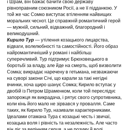
і Шрам, він бажає бачити свою державу
рівноправним союзником Росії, а не її підданкою. У
той же час Сомко виступає втіленням найвищих
моральних чеснот. Це справжній романтичний герой
— мужній, сильний, відважний, благородний і
великодушний.
Кирило Тур
— утілення козацького лицарства,
відваги, волелюбності та самостійності. Його образ
найромантичніший у романі і найбільш
суперечливий. Тур підтримує Брюховецького в
боротьбі за владу, але йде на смерть, щоб визволити
Сомка; викрадає наречену в гетьмана, незважаючи
на суворі закони Січі, що карали за такі негідні
вчинки, хоча щиро шанує Сомка; Кирило вступає у
двобій із Петром Шраменком, коли той переслідує
запорожця як викрадача, і рятує свого супротивника,
коли кінь його мало не зірвався у провалля. Саме
таких, як Кирило Тур, називали характерниками.
Ідеалами отамана Тура є козацькі честь і звичаї,
козацька воля і рівність та незалежність. Але часто
він діє за велінням серця, а не розуму й волі.