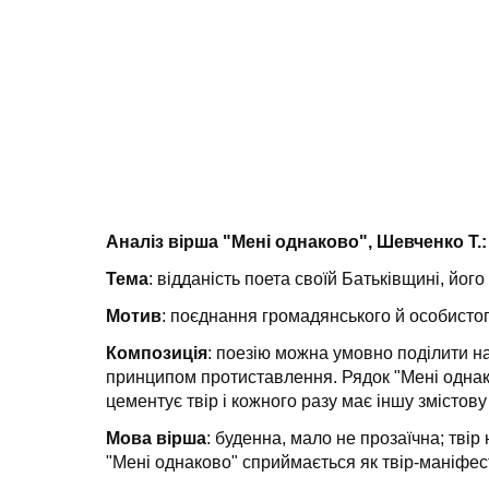
Аналіз вірша "Мені однаково", Шевченко Т.:
Тема
: відданість поета своїй Батьківщині, його
Мотив
: поєднання громадянського й особистог
Композиція
: поезію можна умовно поділити на
принципом проти­ставлення. Рядок "Мені однак
цементує твір і кожного разу має іншу змістову
Мова вірша
: буденна, мало не прозаїчна; тві
"Мені однаково" сприйма­ється як твір-маніфес