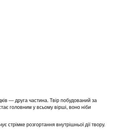
дків — друга частина. Твір побудований за
тає головним у всьому вірші, воно ніби
є стрімке розгортання внутрішньої дії твору.