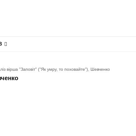
В
ліз вірша "Заповіт" ("Як умру, то поховайте"), Шевченко
вченко