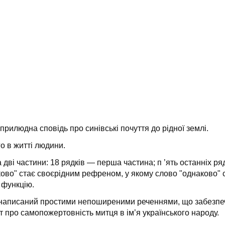
 прилюдна сповідь про синівські почуття до рідної землі.
о в житті людини.
 дві частини: 18 рядків — перша частина; п ’ять останніх ря
ово" стає своєрідним рефреном, у якому слово "однаково" с
 функцію.
р написаний простими непоширеними реченнями, що забезпечу
т про самопожертовність митця в ім’я українського народу.