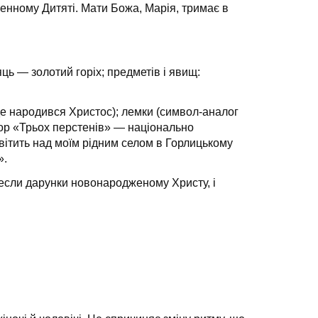
вен­ному Дитяті. Мати Божа, Марія, тримає в
сяць — золотий горіх; предметів і явищ:
 де народився Христос); лемки (символ-аналог
втор «Трьох перстенів» — національно
світить над моїм рідним селом в Горлицькому
».
инесли дарунки новонародженому Христу, і