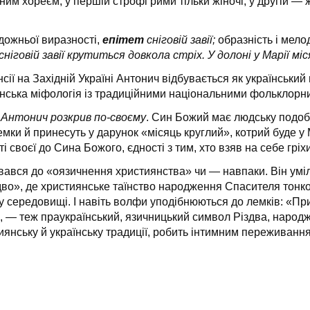
ним хореєм, у першій строфі рими тільки жіночі, у другій — ж
удожньої виразності,
епітет
сніговій завії;
образність і мело
 сніговій завії крутиться довкола стріх. У долоні у Марії м
сії на Західній Україні Антонич відбувається як український
иянська міфологія із традиційними національними фольклорн
. Антонич розкрив по-своєму
. Син Божий має людську подобу
мки й принесуть у дарунок «місяць круглий», котрий буде у Ма
ті своєї до Сина Божого, єдності з тим, хто взяв на себе грі
вдавався до «оязичнення християнства» чи — навпаки. Він ум
Різдво», де християнське таїнство народження Спасителя т
му середовищі. І навіть волфи уподібнюються до лемків: «Пр
р, — теж праукраїнський, язичницький символ Різдва, народж
иянську й українську традиції, робить інтимним переживання