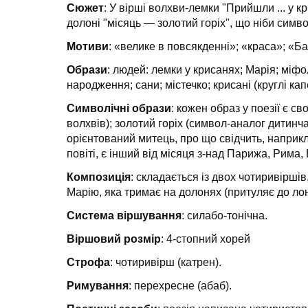
Сюжет
: У вірші волхви-лемки "Прийшли ... у к
долоні "місяць — золотий горіх", що ніби симво
Мотиви
: «велике в повсякденні»; «краса»; «Б
Образи
: людей: лемки у крисанях; Марія; міфоло
народження; сани; містечко; крисані (круглі кап
Символічні образи
: кожен образ у поезії є 
волхвів); золотий горіх (символ-аналог дитинч
орієнтований митець, про що свідчить, наприкл
повіті, є інший від місяця з-над Парижа, Рима
Композиція
: складається із двох чотиривірші
Марію, яка тримає на долонях (притуляє до лон
Система віршування
: силабо-тонічна.
Віршовий розмір
: 4-стопний хорей
Строфа
: чотиривірш (катрен).
Римування
: перехресне (абаб).