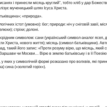
рисанях і принесли місяць круглий", тобто хліб у дар Божест
­лізує мученицький шлях Ісуса Христа.
атьківщина»; «природа».
гічних істот (умовно): бог; природи: ніч у сніговій завії, мі
елюхи); стріхи; долоні.
своєрідним символом: сани (український символ-аналог ясел,
ати Христа, нового життя); місяць (символ батьківщини). А
ад, такий його запис: «Проти розуму вірю, що місяць, який 
, Варшави чи Москви… Вірю в землю батьківську і в її Поезію
в, у яких у символічній формі розказано про волхвів, які пр
а) сина («золотий горіх»).