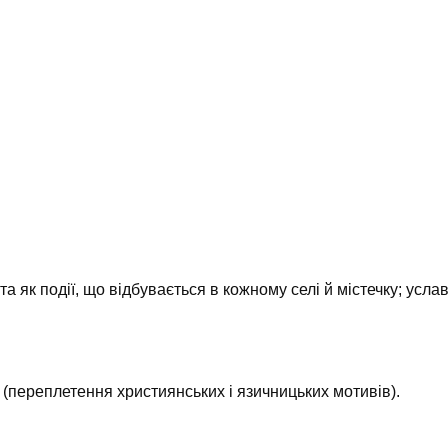
 як події, що відбувається в кожному селі й містечку; усла
а (переплетення християнських і язичницьких мотивів).