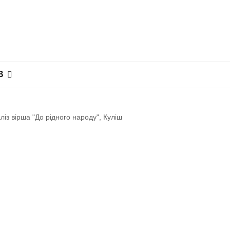
В
ліз вірша "До рідного народу", Куліш