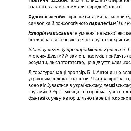
Поетичні засоби
: поезія написана чотиристоп
взагалі є характерним для народної поезії.
Художні засоби
: вірш не багатий на засоби х
символіки й психологічного
паралелізм
"
Ніч у
Історія написання:
в умовах польської експан
погляд на світ, поезію, де поєднуються христ
Біблійну легенду про народження Христа Б.-І
містечку Дуклі»? А замість пастухів прийдуть ле
розуміти, як святотатство, це відчуття близькос
Літературознавці про твір. Б.-І. Антонич не 
українцям релігійні системи. Як-от у вірші «
воно відбувається в українському, лемківсько
круглий». Образ місяця, що проймає увесь тві
фантазію, уяву, автор щільно переплітає христ