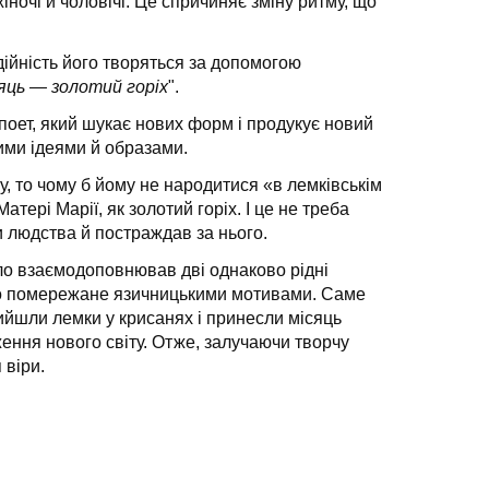
іночі й чоловічі. Це спричиняє зміну ритму, що
дійність його творяться за допомогою
ісяць — золотий горіх
".
 поет, який шукає нових форм і продукує новий
ими ідеями й образами.
, то чому б йому не народитися «в лемківськім
тері Марії, як золотий горіх. І це не треба
хи людства й постраждав за нього.
іло взаємодоповнював дві однаково рідні
онко помережане язичницькими мотивами. Саме
ийшли лемки у крисанях і принесли місяць
ення нового світу. Отже, залучаючи творчу
 віри.