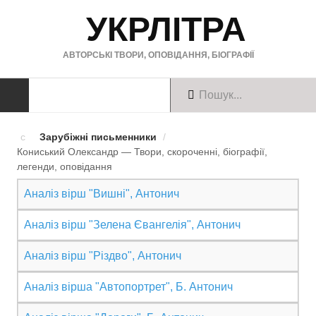
УКРЛІТРА
АВТОРСЬКІ ТВОРИ, ОПОВІДАННЯ, БІОГРАФІЇ
ТВОРИ
Зарубіжні письменники
/
Кониський Олександр — Твори, скороченні, біографії,
Твори українською
легенди, оповiдання
Твори англійською
Аналіз вірш "Вишні", Антонич
Твори німецькою
Аналіз вірш "Зелена Євангелія", Антонич
БІОГРАФІЇ
Аналіз вірш "Різдво", Антонич
Українські письменники
Аналіз вірша "Автопортрет", Б. Антонич
Зарубіжні письменники