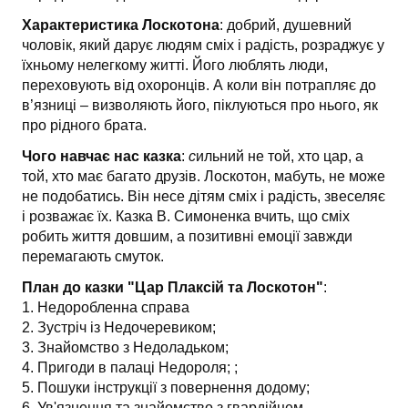
Характеристика Лоскотона
: добрий, душевний
чоловік, який дарує людям сміх і радість, розраджує у
їхньому нелегкому житті. Його люблять люди,
переховують від охоронців. А коли він потрапляє до
в’язниці – визволяють його, піклуються про нього, як
про рідного брата.
Чого навчає нас казка
:
с
ильний не той, хто цар, а
той, хто має багато друзів. Лоскотон, мабуть, не може
не подобатись. Він несе дітям сміх і радість, звеселяє
і розважає їх. Казка В. Симоненка вчить, що сміх
робить життя довшим, а позитивні емоції завжди
перемагають смуток.
План до казки "Цар Плаксій та Лоскотон"
:
1. Недоробленна справа
2. Зустріч із Недочеревиком;
3. Знайомство з Недоладьком;
4. Пригоди в палаці Недороля; ;
5. Пошуки інструкції з повернення додому;
6. Ув'язнення та знайомство з гвардійцем