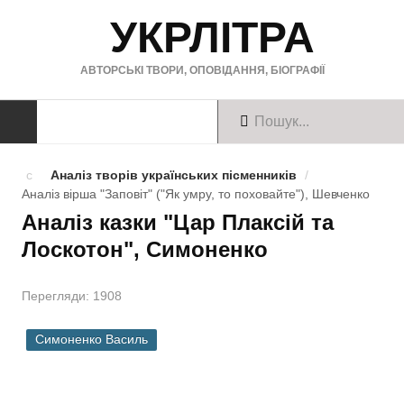
УКРЛІТРА
АВТОРСЬКІ ТВОРИ, ОПОВІДАННЯ, БІОГРАФІЇ
ТВОРИ
Аналіз творів українських пісменників
/
Аналіз вірша "Заповіт" ("Як умру, то поховайте"), Шевченко
Твори українською
Аналіз казки "Цар Плаксій та
Лоскотон", Симоненко
Твори англійською
Твори німецькою
Перегляди: 1908
БІОГРАФІЇ
Симоненко Василь
Українські письменники
Зарубіжні письменники