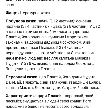
злом.
Жанр
: літературна казка.
Побудова казки
: зачин (1 і 2 частини); основна
частина (3 і 4 частини); кінцівка (5 і 6 частини). У 1 і 2
частинах казки ми познайомилися з царством
Плаксія, його родиною, сумними і жорстокими
законами та добрим дядьком Лоскотоном, який
протиставляється Плаксію. У 3 і 4 частинах:
переслідування, а потім увʼязнення Лоскотона як
небезпечної людини; весілля капітана Макаки і
Нудоти. У 5 і 6 ч.: визволення народом Лоскотона.
Знищення царства Плаксія.
Персонажі казки
: цар Плаксій, його дочки Нудота,
Вай-Вай, Плакота, сини Плаксуни, гвардійці-забіяки,
капітан Макака, Лоскотон, діти, батраки й робітники.
Характеристика царя Плаксія
: жорстокий, злий,
песиміст, знущається з людей своєї країни; його
народ живе бідно і не любить свого володаря.