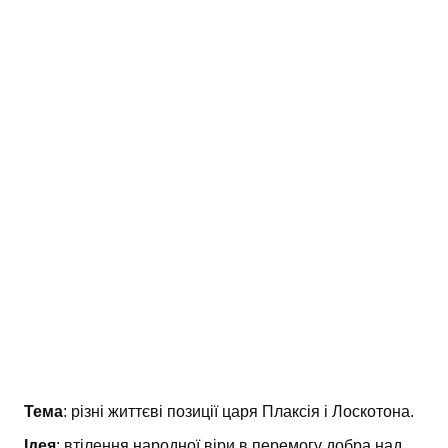
АНАЛІЗ ТВОРІВ
Аналіз творів українських пісменників
Аналіз творів зарубіжних пісменників
Тема
: різні життєві позиції царя Плаксія і Лоскотона.
Ідея
: втілення народної віри в перемогу добра над