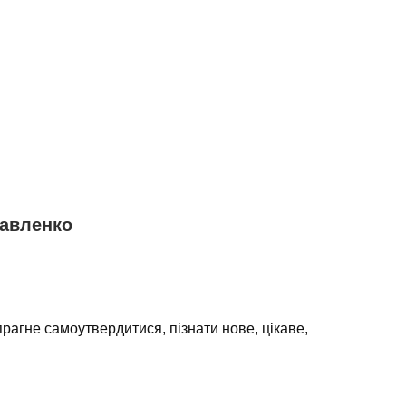
Павленко
агне самоутвердитися, пізнати нове, цікаве,