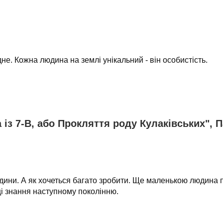
не. Кожна людина на землі унікальний - він особистість.
 із 7-В, або Прокляття роду Кулаківських", 
ни. А як хочеться багато зробити. Ще маленькою людина пр
ці знання наступному поколінню.