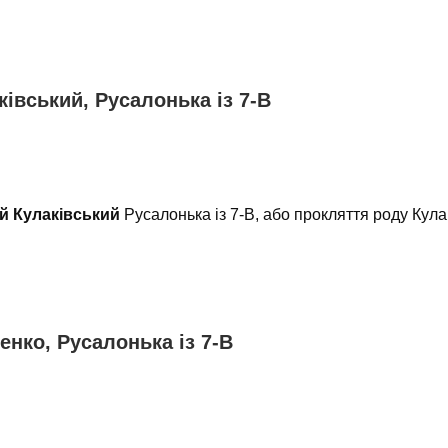
ківський, Русалонька із 7-В
й Кулаківський
Русалонька із 7-В, або прокляття роду Кул
нко, Русалонька із 7-В