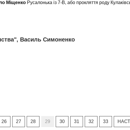
ло Міщенко
Русалонька із 7-В, або прокляття роду Кулаків
инства", Василь Симоненко
26
27
28
29
30
31
32
33
НАС