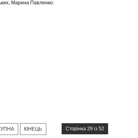
ських, Марина Павленко:
Сторінка 29 із 52
ТУПНА
КІНЕЦЬ