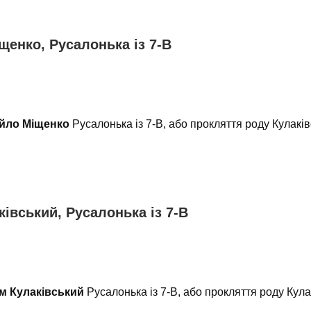
щенко, Русалонька із 7-В
йло Міщенко
Русалонька із 7-В, або прокляття роду Кулакі
івський, Русалонька із 7-В
м Кулаківський
Русалонька із 7-В, або прокляття роду Кул