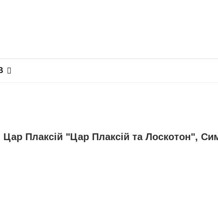
В
, Цар Плаксій "Цар Плаксій та Лоскотон", С