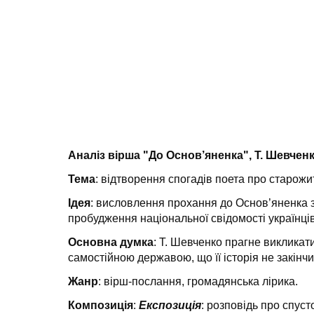
Аналіз вірша "До Основ’яненка", Т. Шевчен
Тема
: відтворення спогадів поета про старожи
Ідея
: висловлення прохання до Основ’яненка 
пробудження національної свідомості українців
Основна думка
: Т. Шевченко прагне викликат
самостійною державою, що її історія не закінч
Жанр
: вірш-послання, громадянська лірика.
Композиція
:
Експозиція
: розповідь про спус