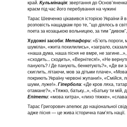
край.
Кульмінація
: звертання до Основ’яненка
краєм під час його пе­ребування на чужині
Тарас Шевченко цікавився історією України й в
розповість нащадкам про те, "що діялось в світі
поета за козацькою вольницею, за тим "дивом",
Художні засоби
:
Метафори
: «Б’ють пороги, 
шуміла», «жита похилились», «заграло, сказало
«наша дума, наша пісня не вмре, не загине...»,
«сходить... сходить», «Вернітеся!», «Не вернут
панують? / Де панують, бенкетують?», «Де ви з
скиглить, літаючи, мов за дітьми плаче», «Мова
покри­ють Україну червоні жупани!», «Смійся, л
шуми, луже!».
Гіпербола
: «Де кров ляха, тат
отамане?», «Тяжко, батьку...», «Батьку ти мій, д
Епітети
: «мова хитра», «лихо тяжке», «слав
Тарас Григорович апелює до національної свідом
адже пісня — це жива історична пам’ять нації.