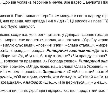
, щоб він уславив героїчне минуле, яке варто шанувати і па
ивчав її. Поет пишався героїчним ми­нулим свого народу, ві
, чия правда, чия кривда і чиї ми діти". Ці вислови з поезії 
 що "було, минуло".
місяць сходить», «очерети пита­ють у Дніпра», «сонце гріє, ві
... море», «не вернеться воля», «не покриють Україну черво
 «виллю сльозами», «позички з’їли», «слава стала...», «море
ься!», «правда... правда».
Риторичні запитання
: «Де-то н
абарились?», «Чи так, батьку отамане? / Чи правду співаю? 
... голосна та правдива, як Господа слово».
Риторичні окл
ютий враже!», «От де, люде, наша слава! Слава України!», «Ех
арина морем червоніла».
Звертання
: «Смійся, лютий враже!
руже!», «Ой не шуми, луже!», «ти батьку...», «Співай же їм, м
а козацькая».
Анафори
: «Д е...», «Не вернуться...», «Б ез...», 
ості нинішніх україн­ців і підкреслює, що народ, який має т