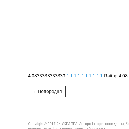
4.0833333333333
1
1
1
1
1
1
1
1
1
1
Rating 4.08 
Попередня
Copyright © 2017-24 УКРЛІТРА. Авторскі твори, оповідання, біог
німецької мові. Копіювання суворо заборонено.