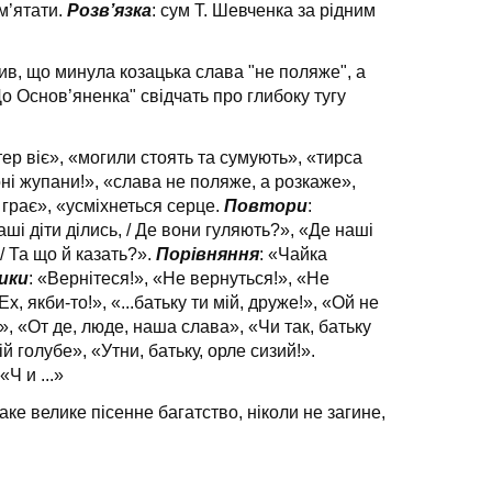
м’ятати.
Розв’язка
: сум Т. Шевченка за рідним
рив, що минула козацька слава "не поляже", а
"До Основ’яненка" свідчать про глибоку тугу
тер віє», «могили стоять та суму­ють», «тирса
ні жупани!», «слава не поляже, а розкаже»,
 грає», «усміхнеться серце.
Повтори
:
аші діти ділись, / Де вони гу­ляють?», «Де наші
/ Та що й казать?».
Порівняння
: «Чайка
ики
: «Вернітеся!», «Не вернуться!», «Не
, якби-то!», «...батьку ти мій, друже!», «Ой не
», «От де, люде, наша слава», «Чи так, батьку
ій голубе», «Утни, батьку, орле сизий!».
«Ч и ...»
аке велике пісенне багатство, ніколи не загине,