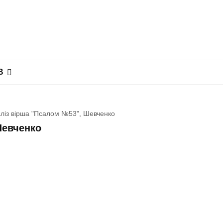
В
ліз вірша "Псалом №53", Шевченко
Шевченко