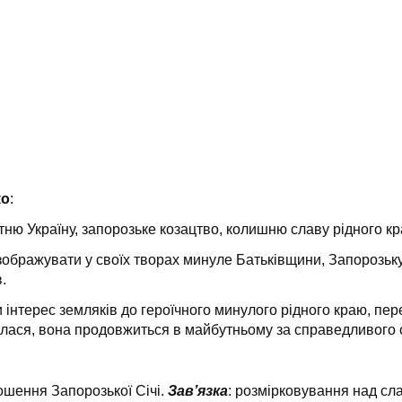
ко
:
тню Україну, запорозьке козацтво, колишню славу рідного кр
зображувати у своїх творах минуле Батьківщини, Запорозьку
.
и інтерес земляків до героїчного минулого рідного краю, пер
илася, вона продовжиться в майбутньому за справед­ливого 
тошення Запорозької Січі.
Зав’язка
: розмірковування над сл