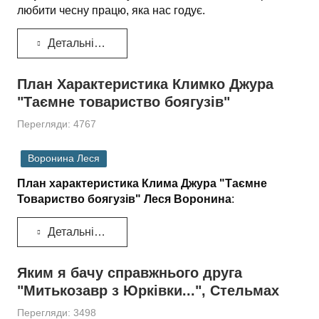
любити чесну працю, яка нас годує.
Детальніше...
План Характеристика Климко Джура
"Таємне товариство боягузів"
Перегляди: 4767
Воронина Леся
План характеристика Клима Джура "Таємне
Товариство боягузів" Леся Воронина
:
Детальніше...
Яким я бачу справжнього друга
"Митькозавр з Юрківки...", Стельмах
Перегляди: 3498