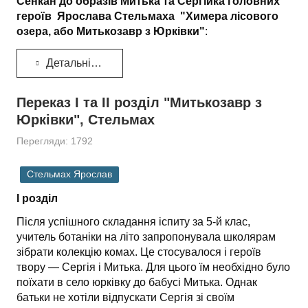
Сенкан до образів Митька та Сергійка головних
героїв Ярослава Стельмаха "Химера лісового
озера, або Митькозавр з Юрківки"
:
Детальніше...
Переказ І та ІІ розділ "Митькозавр з
Юрківки", Стельмах
Перегляди: 1792
Стельмах Ярослав
І розділ
Після успішного складання іспиту за 5-й клас,
учитель ботаніки на літо запропонувала школярам
зібрати колекцію комах. Це стосувалося і героїв
твору — Сергія і Митька. Для цього їм необхідно було
поїхати в село юрківку до бабусі Митька. Однак
батьки не хотіли відпускати Сергія зі своїм