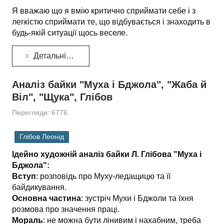
Я вважаю що я вмію критично сприймати себе і з
легкістю сприймати те, що відбувається і знаходить в
будь-якій ситуації щось веселе.
Детальніше...
Аналіз байки "Муха і Бджола", "Жаба й
Віл", "Щука", Глібов
Перегляди: 6776
Глібов Леонід
Ідейно художній аналіз байки Л. Глібова "Муха і
Бджола":
Вступ
: розповідь про Муху-ледащицю та її
байдикування.
Основна частина
: зустріч Мухи і Бджоли та їхня
розмова про значення праці.
Мораль
: не можна бути лінивим і нахабним, треба