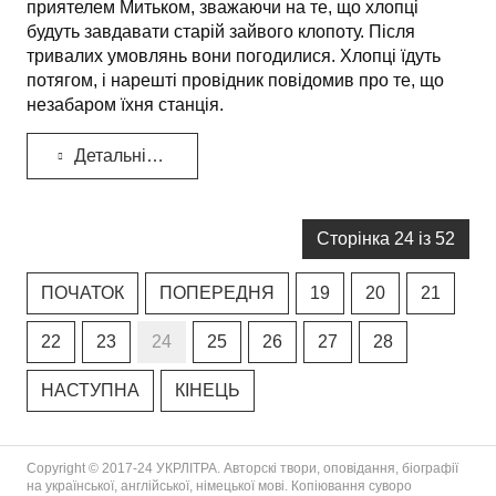
приятелем Митьком, зважаючи на те, що хлопці
будуть завдавати старій зайвого клопоту. Після
тривалих умовлянь вони погодилися. Хлопці їдуть
потягом, і нарешті провідник повідомив про те, що
незабаром їхня станція.
Детальніше...
Сторінка 24 із 52
ПОЧАТОК
ПОПЕРЕДНЯ
19
20
21
22
23
24
25
26
27
28
НАСТУПНА
КІНЕЦЬ
Copyright © 2017-24 УКРЛІТРА. Авторскі твори, оповідання, біографії
на української, англійської, німецької мові. Копіювання суворо