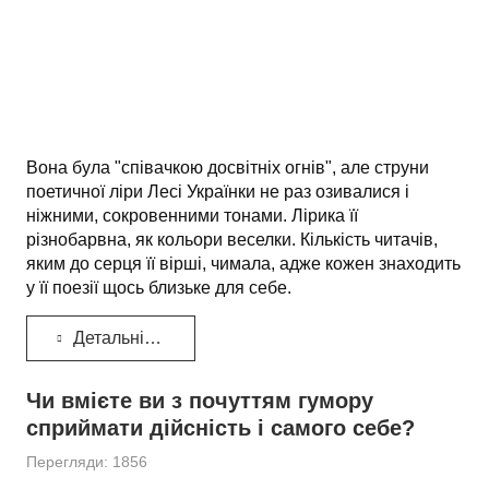
Вона була "співачкою досвітніх огнів", але струни
поетичної ліри Лесі Українки не раз озивалися і
ніжними, сокро­венними тонами. Лірика її
різнобарвна, як кольори веселки. Кількість читачів,
яким до серця її вірші, чимала, адже кожен знаходить
у її поезії щось близьке для себе.
Детальніше...
Чи вмієте ви з почуттям гумору
сприймати дійсність і самого себе?
Перегляди: 1856