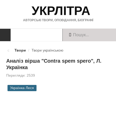
УКРЛІТРА
АВТОРСЬКІ ТВОРИ, ОПОВІДАННЯ, БІОГРАФІЇ
ТВОРИ
Твори
/
Твори українською
Твори українською
Аналіз вірша "Contra spem spero", Л.
Українка
Твори англійською
Перегляди: 2539
Твори німецькою
Українка Леся
БІОГРАФІЇ
Українські письменники
Зарубіжні письменники