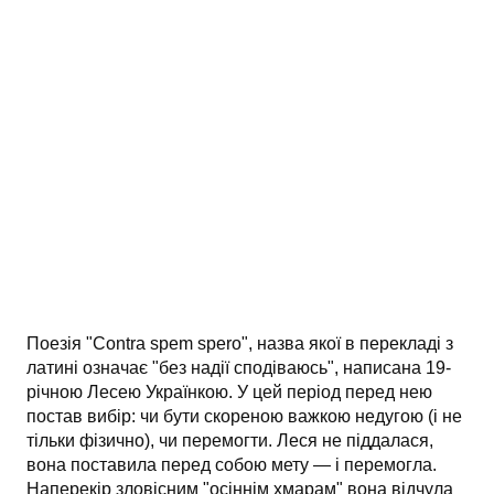
АНАЛІЗ ТВОРІВ
Аналіз творів українських пісменників
Аналіз творів зарубіжних пісменників
Поезія "Contra spem spero", назва якої в перекладі з
латині означає "без надії сподіваюсь", написана 19-
річною Лесею Україн­кою. У цей період перед нею
постав вибір: чи бути скореною важ­кою недугою (і не
тільки фізично), чи перемогти. Леся не підда­лася,
вона поставила перед собою мету — і перемогла.
Наперекір зловісним "осіннім хмарам" вона відчула