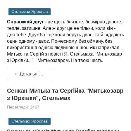
Стельмах Ярослав
Справжній друг
- це щось близьке, безмірно дороге,
тепле, затишне. Але ж друг це не тільки, коли він -
для тебе. Дружба - це коли беруть двоє, та й віддають
один одному - двоє. По-чесному, без обману, без
використання однією людиною іншої. Як наприклад
Митько та Сергій з повісті Я. Стельмаха "Митькозавр
з Юрківки...": "Митькозавром. На твою честь.
Детальніше...
Сенкан Митька та Сергійка "Митькозавр
з Юрківки", Стельмах
Перегляди: 2467
Стельмах Ярослав